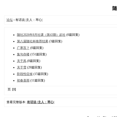
随
论坛
› 有话说 |主人：琴心|
随社2026年8月社课（第43期）起社
(0篇回复)
第八届随社杯推荐结果
(3篇回复)
广寒宫？
(0篇回复)
集句存楼
(151篇回复)
关于风
(8篇回复)
关于雪
(29篇回复)
阶段性症候
(15篇回复)
初春喜雨
(11篇回复)
页:
[1]
查看完整版本:
有话说 |主人：琴心|