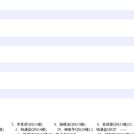
楼) 5、李香君QH(11楼) 6、顾横波QH(13楼) 4、冒辟疆QH(15楼)1
楼) 2、钱谦益QH(14楼) 19、柳敬亭QH(16楼) 2、钱谦益QH2P —— 