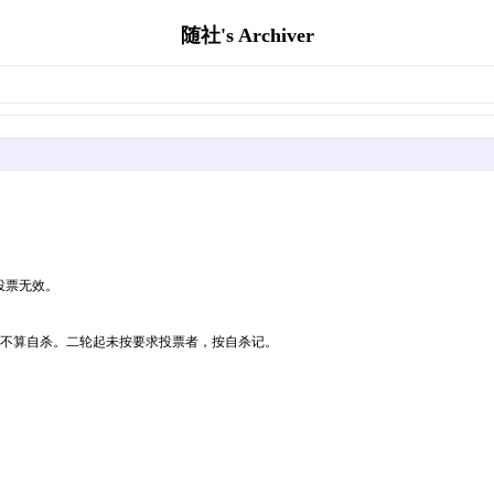
随社's Archiver
则投票无效。
，不算自杀。二轮起未按要求投票者，按自杀记。