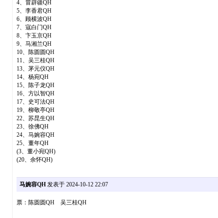
4、冒辟疆QH
5、李香君QH
6、顾横波QH
7、寇白门QH
8、卞玉京QH
9、马湘兰QH
10、陈圆圆QH
11、吴三桂QH
13、茅元仪QH
14、杨宛QH
15、陈子龙QH
16、方以智QH
17、史可法QH
19、柳敬亭QH
22、苏昆生QH
23、徐佛QH
24、马婉容QH
25、董年QH
(3、董小宛QH)
(20、余怀QH)
马婉容QH
发表于 2024-10-12 22:07
票：陈圆圆QH 吴三桂QH