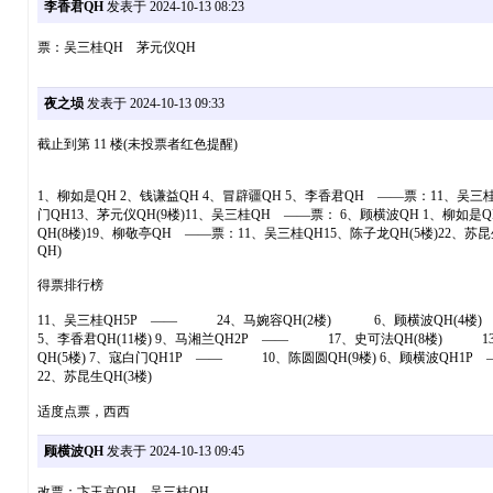
李香君QH
发表于 2024-10-13 08:23
票：吴三桂QH 茅元仪QH
夜之埙
发表于 2024-10-13 09:33
截止到第 11 楼(未投票者红色提醒)
1、柳如是QH 2、钱谦益QH 4、冒辟疆QH 5、李香君QH ——票：11、吴三桂Q
门QH13、茅元仪QH(9楼)11、吴三桂QH ——票： 6、顾横波QH 1、柳如是Q
QH(8楼)19、柳敬亭QH ——票：11、吴三桂QH15、陈子龙QH(5楼)22、苏昆
QH)
得票排行榜
11、吴三桂QH5P —— 24、马婉容QH(2楼) 6、顾横波QH(4楼
5、李香君QH(11楼) 9、马湘兰QH2P —— 17、史可法QH(8楼) 1
QH(5楼) 7、寇白门QH1P —— 10、陈圆圆QH(9楼) 6、顾横波QH
22、苏昆生QH(3楼)
适度点票，西西
顾横波QH
发表于 2024-10-13 09:45
改票：卞玉京QH 吴三桂QH