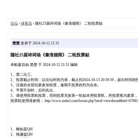
论坛
›
侠客岛
› 随社25届诗词场《秦淮烟雨》 二轮投票贴
楚楚
发表于 2024-10-12 21:31
随社25届诗词场《秦淮烟雨》 二轮投票贴
本帖最后由 楚楚 于 2024-10-12 21:51 编辑
1、票二出三。
2、投票截止时间：以论坛时间为准，截止到2024-10-13 20:59:59，超出时间
3、活着的全部玩家参加投票，逾期不投票的判为自杀。
4、平票不加时，后到先出。
5、请使用投票机投票，否则投票无效第一轮如未用投票机，所投票视为废票
投票机使用请参阅： http://www.zmhcl.com/forum.php?mod=viewthread&tid=67681
1、柳如是QH
2、钱谦益QH