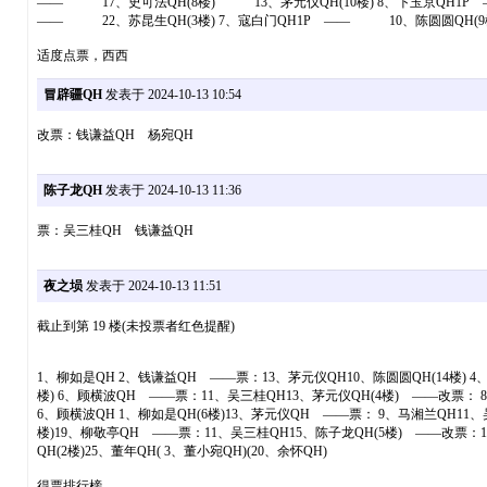
—— 17、史可法QH(8楼) 13、茅元仪QH(10楼) 8、卞玉京QH1P 
—— 22、苏昆生QH(3楼) 7、寇白门QH1P —— 10、陈圆圆QH(9楼
适度点票，西西
冒辟疆QH
发表于 2024-10-13 10:54
改票：钱谦益QH 杨宛QH
陈子龙QH
发表于 2024-10-13 11:36
票：吴三桂QH 钱谦益QH
夜之埙
发表于 2024-10-13 11:51
截止到第 19 楼(未投票者红色提醒)
1、柳如是QH 2、钱谦益QH ——票：13、茅元仪QH10、陈圆圆QH(14楼) 4
楼) 6、顾横波QH ——票：11、吴三桂QH13、茅元仪QH(4楼) ——改票： 8
6、顾横波QH 1、柳如是QH(6楼)13、茅元仪QH ——票： 9、马湘兰QH11、
楼)19、柳敬亭QH ——票：11、吴三桂QH15、陈子龙QH(5楼) ——改票：1
QH(2楼)25、董年QH( 3、董小宛QH)(20、余怀QH)
得票排行榜