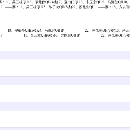
：11、吴三桂QH13、茅元仪QH(4楼) 7、寇白门QH 8、卞玉京QH 9、马湘兰QH10
H ——票：11、吴三桂QH15、陈子龙QH(5楼)22、苏昆生QH ——票：16、方以智
19、柳敬亭QH(5楼)24、马婉容QH1P —— 22、苏昆生QH(3楼)13、茅
H1P —— 11、吴三桂QH(6楼)16、方以智QH1P —— 22、苏昆生QH(3楼