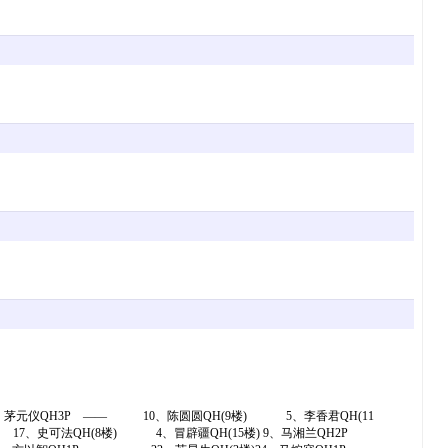
3、茅元仪QH3P —— 10、陈圆圆QH(9楼) 5、李香君QH(11
17、史可法QH(8楼) 4、冒辟疆QH(15楼) 9、马湘兰QH2P