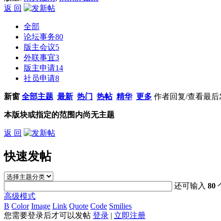
返 回
全部
论坛事务
80
版主会议
5
外联事宜
3
版主申请
14
社员申请
8
新窗
全部主题
最新
热门
热帖
精华
更多
作者
回复/查看
最后
本版块或指定的范围内尚无主题
返 回
快速发帖
还可输入
80
高级模式
B
Color
Image
Link
Quote
Code
Smilies
您需要登录后才可以发帖
登录
|
立即注册