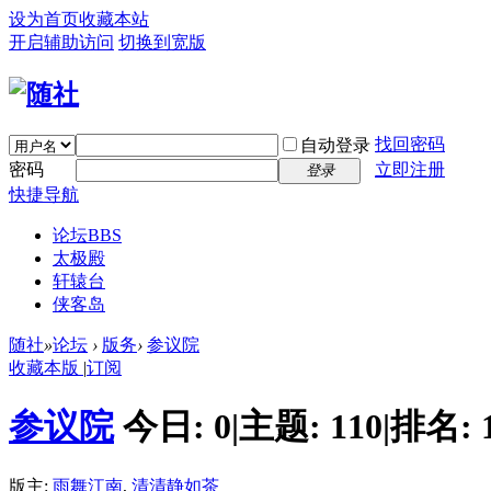
设为首页
收藏本站
开启辅助访问
切换到宽版
找回密码
自动登录
密码
立即注册
登录
快捷导航
论坛
BBS
太极殿
轩辕台
侠客岛
随社
»
论坛
›
版务
›
参议院
收藏本版
|
订阅
参议院
今日:
0
|
主题:
110
|
排名:
版主:
雨舞江南
,
清清静如茶