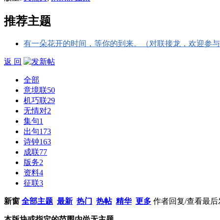
推荐主题
有一朵花开的时间，等你的到来。（对联接龙，欢迎参与
返 回
全部
意境联
50
机巧联
29
无情对
2
集句
1
出句
173
诗钟
163
成联
77
版务
2
资料
4
征联
3
新窗
全部主题
最新
热门
热帖
精华
更多
作者
回复/查看
最后
本版块或指定的范围内尚无主题