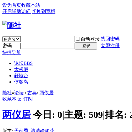
设为首页
收藏本站
开启辅助访问
切换到宽版
找回密码
自动登录
密码
立即注册
登录
快捷导航
论坛
BBS
太极殿
轩辕台
侠客岛
随社
»
论坛
›
古典
›
两仪居
收藏本版
|
订阅
两仪居
今日:
0
|
主题:
509
|
排名:
版主:
天然秀
,
清清静如茶