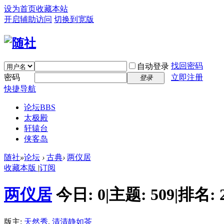
设为首页
收藏本站
开启辅助访问
切换到宽版
找回密码
自动登录
密码
立即注册
登录
快捷导航
论坛
BBS
太极殿
轩辕台
侠客岛
随社
»
论坛
›
古典
›
两仪居
收藏本版
|
订阅
两仪居
今日:
0
|
主题:
509
|
排名:
版主:
天然秀
,
清清静如茶