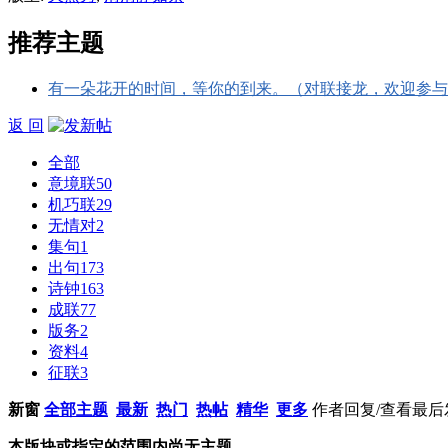
推荐主题
有一朵花开的时间，等你的到来。（对联接龙，欢迎参与
返 回
全部
意境联
50
机巧联
29
无情对
2
集句
1
出句
173
诗钟
163
成联
77
版务
2
资料
4
征联
3
新窗
全部主题
最新
热门
热帖
精华
更多
作者
回复/查看
最后
本版块或指定的范围内尚无主题