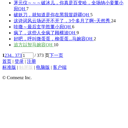
茅元仪～～～破冰儿，你真是百变哈，全场纳小妾
董小
宛QH
7
破妖刀，就知道是你在黑我
冒辟疆QH
5
这诗词风云场还开不开了，3个多月了啊~
天然秀
24
哇撒～最后玄学胜
董小宛QH
6
疯了，这些人全疯了
顾横波QH
9
好吧，呼叫微蛋蛋，柳蛋蛋...
马婉容QH
2
追方以智
马婉容QH
10
1
2
3
4
.. 373
/ 373 页
下一页
首页
|
登录
|
注册
标准版
|
触屏版
|
电脑版
|
客户端
© Comsenz Inc.