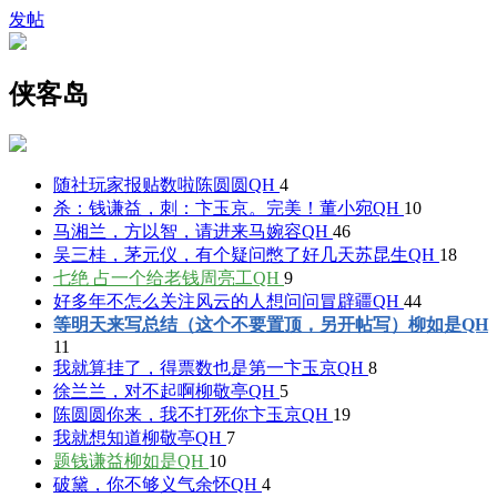
发帖
侠客岛
随社玩家报贴数啦
陈圆圆QH
4
杀：钱谦益，刺：卞玉京。完美！
董小宛QH
10
马湘兰，方以智，请进来
马婉容QH
46
吴三桂，茅元仪，有个疑问憋了好几天
苏昆生QH
18
七绝 占一个给老钱
周亮工QH
9
好多年不怎么关注风云的人想问问
冒辟疆QH
44
等明天来写总结（这个不要置顶，另开帖写）
柳如是QH
11
我就算挂了，得票数也是第一
卞玉京QH
8
徐兰兰，对不起啊
柳敬亭QH
5
陈圆圆你来，我不打死你
卞玉京QH
19
我就想知道
柳敬亭QH
7
题钱谦益
柳如是QH
10
破黛，你不够义气
余怀QH
4