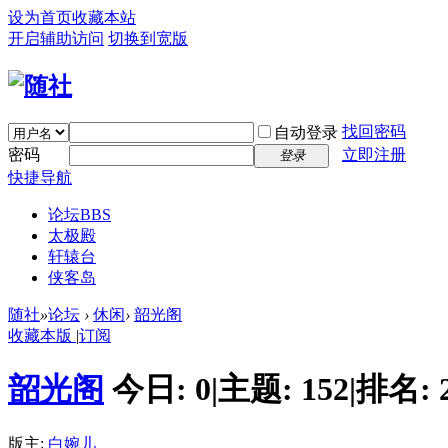
设为首页
收藏本站
开启辅助访问
切换到宽版
找回密码
自动登录
密码
立即注册
登录
快捷导航
论坛
BBS
太极殿
轩辕台
侠客岛
随社
»
论坛
›
休闲
›
韶光阁
收藏本版
|
订阅
韶光阁
今日:
0
|
主题:
152
|
排名:
版主:
白婉儿