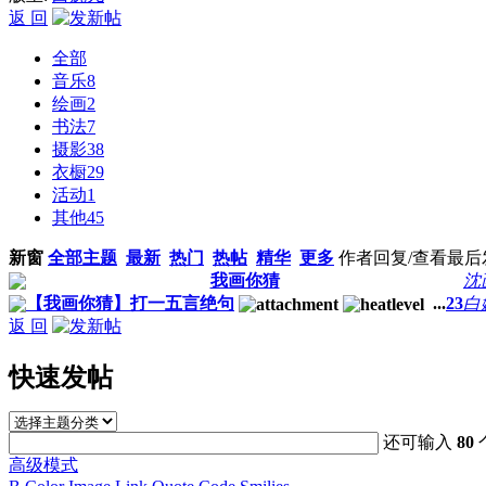
返 回
全部
音乐
8
绘画
2
书法
7
摄影
38
衣橱
29
活动
1
其他
45
新窗
全部主题
最新
热门
热帖
精华
更多
作者
回复/查看
最后
我画你猜
沈
【我画你猜】打一五言绝句
...
2
3
白
返 回
快速发帖
还可输入
80
高级模式