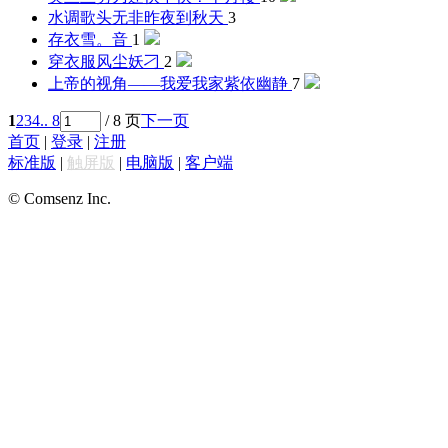
水调歌头
无非昨夜到秋天
3
存衣
雪。音
1
穿衣服
风尘妖刁
2
上帝的视角——我爱我家
紫依幽静
7
1
2
3
4
.. 8
/ 8 页
下一页
首页
|
登录
|
注册
标准版
|
触屏版
|
电脑版
|
客户端
© Comsenz Inc.