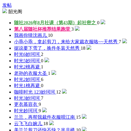
发帖
韶光阁
随社2026年8月社课（第43期）起社
密之
0
第八届随社杯推荐结果
跑堂
3
我画你猜
沈画儿
10
小乖小乖，拿起剪刀，来给大家裁衣服咯~~
天然秀
7
据说要下雪了，换件冬装
天然秀
18
时光6
妙珂珂
2
时光5
妙珂珂
0
时光2
桃再避
1
老孙的衣服
大圣
1
时光2
妙珂珂
6
时光1
桃再避
0
咖啡时光 123
妙珂珂
12
时光3
妙珂珂
7
更衣
慕容衣
9
时光
妙珂珂
9
兰兰，再帮我裁件衣服呗
江南
15
云飞飞
白婉儿
18
美兰兰剪刀还快不快？
半月楼
10