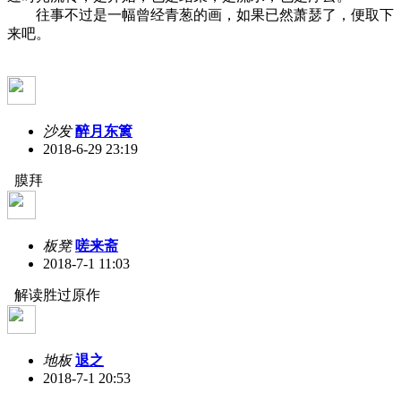
往事不过是一幅曾经青葱的画，如果已然萧瑟了，便取下
来吧。
沙发
醉月东篱
2018-6-29 23:19
膜拜
板凳
嗟来斋
2018-7-1 11:03
解读胜过原作
地板
退之
2018-7-1 20:53