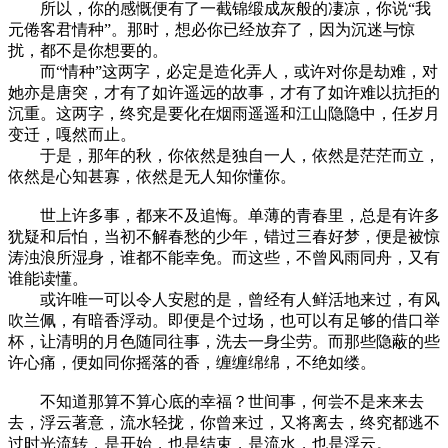
所以，你的感慨便有了一截锦缎成灰般的凄凉，你说“我
元倦客君情种”。那时，想必你已经放弃了，因为沉迷与惊
扰，都不是你想要的。
而“情种”这两字，必定是造化弄人，或许对你是劫难，对
她亦是唐突，才有了如许遥远的故事，才有了如许难以抗拒的
沉重。这两字，终究是要化在烟雨遥遥和江山隐隐中，任岁月
变迁，嘎然而止。
于是，那年的秋，你依然是独自一人，依然是茫茫而立，
依然是心知甚寡，依然是无人知你懂你。
世上许多事，都来不及追悔。单薄的青春里，总是有许多
犹疑和后怕，当初不解春愁的少年，错过三春好梦，便是被惊
涛浊浪所湿身，谁都不能幸免。而这些，不曾风雨同舟，又有
谁能读懂。
或许唯一可以令人安慰的是，曾经有人鲜活地来过，有风
吹兰佩，有暗香浮动。即便是个过场，也可以有足够的借口举
杯，让清明的月色随同往事，洗去一身尘劳。而那些隐蔽的些
许心痛，便如同你摇落的香，缠缠绵绵，不绝如缕。
不知道那算不算心底的幸福？世间事，何尝不是来来去
去，浮云著意，流水轻拢，你曾来过，又将离去，终究都逃不
过时光流转，是开始，也是结束，是流水，也是浮云。