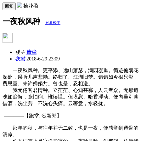
拾花衢
回复
一夜秋风种
只看楼主
楼主
清尘
收藏
2018-6-29 23:09
一夜秋风种。更平添、远山萧瑟，满园凝重。循迹偏隅花
深处，误听几声悲恸。终归了、江湖旧梦。错错如今徊只影，
费思量、未许婵娟共。曾也是，忍相送。
我元倦客君情种。立茫茫、心知甚寡，人云者众。无那追
魂如追悔，竟怕询、谁读懂。但堪慰、暗香浮动。便向吴刚聊
借酒，洗尘劳、不洗心头痛。云著意，水轻拢。
————【跑堂. 贺新郎】
那年的秋，与往年并无二致，也是一夜，便感觉到透骨的
清凉。