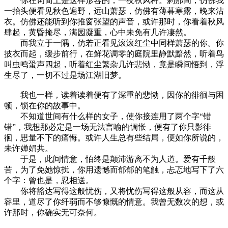
你在词简上是这样形容的，一夜秋风种。刹那间，仿佛我
一抬头便看见秋色遍野，远山萧瑟，仿佛有薄暮寒露，晚来沾
衣。仿佛还能听到你推窗张望的声音，或许那时，你看着秋风
肆起，黄昏掩尽，满园凝重，心中未免有几许凄然。
而我立于一隅，仿若正看见滚滚红尘中同样萧瑟的你。你
披衣而起，缓步前行，在鲜花调零的庭院里静默黯然，听着鸟
叫虫鸣蛩声四起，听着红尘繁杂几许悲恸，竟是瞬间悟到，浮
生尽了，一切不过是场江湖旧梦。
我也一样，读着读着便有了深重的悲恸，因你的徘徊与困
顿，锁在你的故事中。
不知道世间有什么样的女子，使你接连用了两个字“错
错”，我想那必定是一场无法言喻的惆怅，便有了你只影徘
徊，思量不下的痛悔。或许人生总有些结局，便如你所说的，
未许婵娟共。
于是，此间情意，怕终是颠沛游离不为人道。爱有千般
苦，为了免她惊扰，你用遗憾而郁郁的笔触，忐忑地写下了六
个字：曾也是，忍相送。
你将豁达写得这般忧伤，又将忧伤写得这般从容，而这从
容里，道尽了你纤弱而不够慷慨的情意。我曾无数次的想，或
许那时，你确实无可奈何。