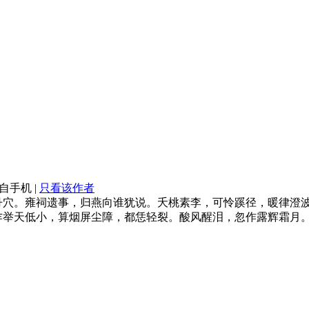
自手机
|
只看该作者
丹穴。雍祠遗事，归燕向谁犹说。夭桃素李，可怜蹊径，暖律澄
乍举天低小，算烟屏尘障，都恁轻裂。酸风醒泪，忽作露辉霜月