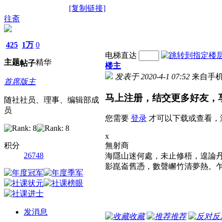
[复制链接]
往斋
425
1万
0
电梯直达
主题
精华
帖子
楼主
发表于 2020-4-1 07:52
来自手
首席版主
马上注册，结交更多好友，
随社社员、理事、编辑部成
员
您需要
登录
才可以下载或查看，
x
积分
無射商
26748
海隱山迷何處，未止修梧，遑論
影崑崙舊憑，數聲嶰竹清夢熱。
发消息
收藏
推荐
反