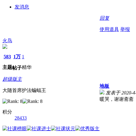
发消息
回复
使用道具
举报
火鸟
583
1万
1
主题
精华
帖子
超级版主
地板
大随首席护法蝙蝠王
发表于 2020-4-
暖哭，谢谢斋斋
积分
28433