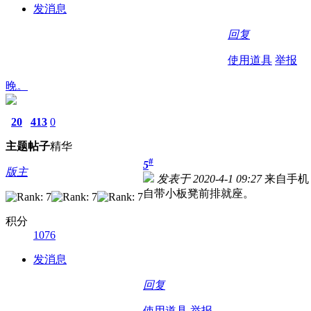
发消息
回复
使用道具
举报
晚。
20
413
0
主题
帖子
精华
#
5
版主
发表于 2020-4-1 09:27
来自手机
自带小板凳前排就座。
积分
1076
发消息
回复
使用道具
举报