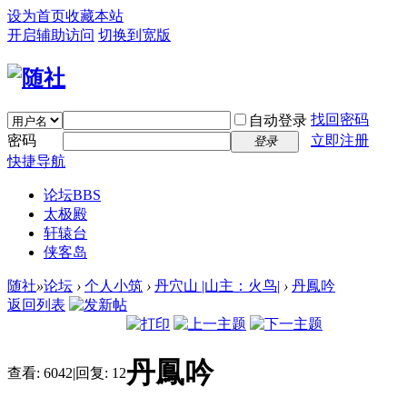
设为首页
收藏本站
开启辅助访问
切换到宽版
找回密码
自动登录
密码
立即注册
登录
快捷导航
论坛
BBS
太极殿
轩辕台
侠客岛
随社
»
论坛
›
个人小筑
›
丹穴山 |山主：火鸟|
›
丹鳳吟
返回列表
丹鳳吟
查看:
6042
|
回复:
12