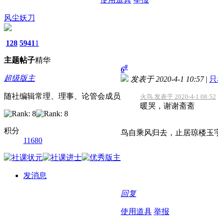
风尘妖刀
128
5941
1
主题
帖子
精华
#
6
超级版主
发表于 2020-4-1 10:57
|
只
随社编辑常理、理事、论管会成员
火鸟 发表于 2020-4-1 08:52
暖哭，谢谢斋斋
积分
鸟自乘风归去，止居琼楼玉
11680
发消息
回复
使用道具
举报