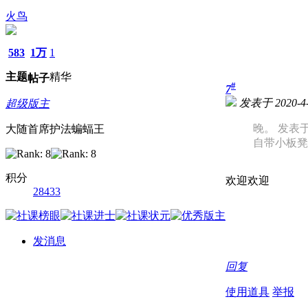
火鸟
583
1万
1
主题
精华
帖子
#
7
发表于 2020-4-
超级版主
晚。 发表于 20
大随首席护法蝙蝠王
自带小板凳
积分
欢迎欢迎
28433
发消息
回复
使用道具
举报