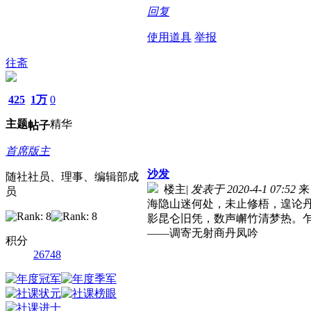
回复
使用道具
举报
往斋
425
1万
0
主题
精华
帖子
首席版主
沙发
随社社员、理事、编辑部成
楼主
|
发表于 2020-4-1 07:52
来
员
海隐山迷何处，未止修梧，遑论
影昆仑旧凭，数声嶰竹清梦热。
——调寄无射商丹凤吟
积分
26748