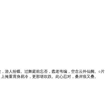
波，游人纷蝶。过舞庭前忘否，蠹老韦编，空念云外仙阙。○片
。上掩重霄身易冷，更那堪吹跌。此心忍对，桑岸痕又叠。