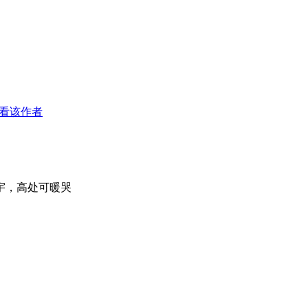
看该作者
宇，高处可暖哭