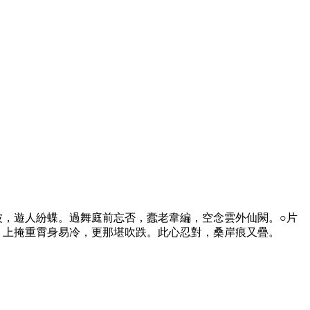
波，遊人紛蝶。過舞庭前忘否，蠹老韋編，空念雲外仙闕。○片
。上掩重霄身易冷，更那堪吹跌。此心忍對，桑岸痕又疊。