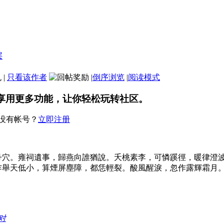
机
|
只看该作者
|
倒序浏览
|
阅读模式
享用更多功能，让你轻松玩转社区。
没有帐号？
立即注册
丹穴。雍祠遺事，歸燕向誰猶說。夭桃素李，可憐蹊徑，暖律澄
乍舉天低小，算煙屏塵障，都恁輕裂。酸風醒淚，忽作露輝霜月
对