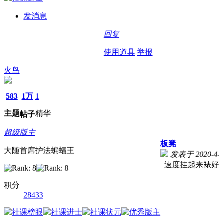
发消息
回复
使用道具
举报
火鸟
583
1万
1
主题
精华
帖子
超级版主
板凳
大随首席护法蝙蝠王
发表于 2020-4-
速度挂起来裱好
积分
28433