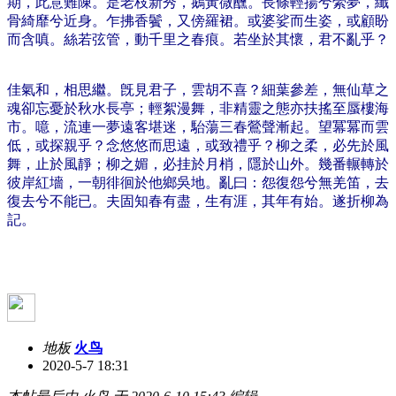
期，此意難陳。是老枝新秀，鵝黃微醺。長條輕揚兮縈夢，纖
骨綺靡兮近身。乍拂香鬢，又傍羅裙。或婆娑而生姿，或顧盼
而含嗔。絲若弦管，動千里之春痕。若坐於其懷，君不亂乎？
佳氣和，相思繼。旣見君子，雲胡不喜？細葉參差，無仙草之
魂卻忘憂於秋水長亭；輕絮漫舞，非精靈之態亦扶搖至蜃樓海
市。噫，流連一夢遠客堪迷，駘蕩三春鶯聲漸起。望冪冪而雲
低，或探親乎？念悠悠而思遠，或致禮乎？柳之柔，必先於風
舞，止於風靜；柳之媚，必挂於月梢，隱於山外。幾番輾轉於
彼岸紅墻，一朝徘徊於他鄉吳地。亂曰：怨復怨兮無羌笛，去
復去兮不能已。夫固知春有盡，生有涯，其年有始。遂折柳為
記。
地板
火鸟
2020-5-7 18:31