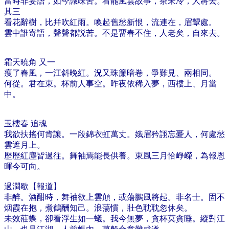
當時非妄語，如今識味苦。看罷風雲故事，茶未冷，人將去。
其三
看花辭樹，比幷吹紅雨。​喚起舊愁新恨，流連在，眉顰處。
雲中誰寄語，​聲聲都説苦。不是畱春不住，人老矣，自來去。
​霜天曉角 又一
瘦了春風，一江斜晚紅。況又珠簾暗卷，爭難見、兩相同。
何從​。君在東。杯前人事空。昨夜依稀入夢，西樓上、月當
中。
玉樓春 追魂
我欲扶搖何肯讓。一段錦衣虹萬丈。娥眉矜詡忘憂人，何處愁
雲遮月上。
歷歷紅塵皆過往。舞袖焉能長供養。東風三月恰崢嶸，為報恩
暉今可向。
過澗歇【報道】
非醉。酒酣時，舞袖欲上雲顛，或蕩鵬風將起。非名士。固不
烟霞在抱，煮鶴酬知己。浪蕩慣，壯色耽耽忽休矣。
未效莊蝶，卻看浮生如一蟻。我今無夢，貪杯莫貪睡。縱對江