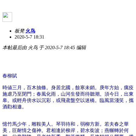
板凳
火鸟
2020-5-7 18:31
本帖最后由 火鸟 于 2020-5-7 18:45 编辑
春柳賦
時値三月，百木抽條。身居北國，餘寒未銷。庚年方始，癘疫
施虐乃至閉門；春風化雨，山河生發而待聽潮。須今日，出東
皋。或輕舟傍水以沉彩，或飛鳶盤空以迷橋。臨風當淺笑，攜
酒勸相邀。
憶竹馬少年，雕鞍美人。琴羽待和，弱柳方新。若夫春之華
美，叵耐情之傷神。君相逢於柳岸，碧水銜波；燕輾轉於何