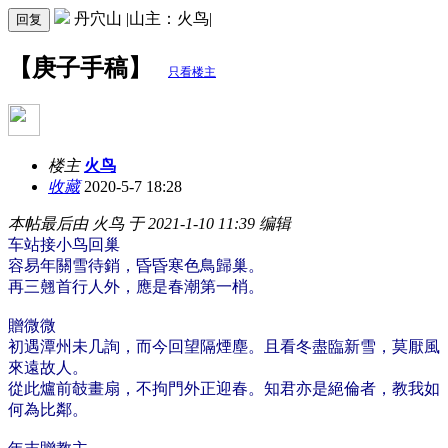
丹穴山 |山主：火鸟|
回复
【庚子手稿】
只看楼主
楼主
火鸟
收藏
2020-5-7 18:28
本帖最后由 火鸟 于 2021-1-10 11:39 编辑
车站接小鸟回巢
容易年關雪待銷，昏昏寒色鳥歸巢。
再三翹首行人外，應是春潮第一梢。
贈微微
初遇潭州未几詢，而今回望隔煙塵。且看冬盡臨新雪，莫厭風
來遠故人。
從此爐前攲畫扇，不拘門外正迎春。知君亦是絕倫者，教我如
何為比鄰。