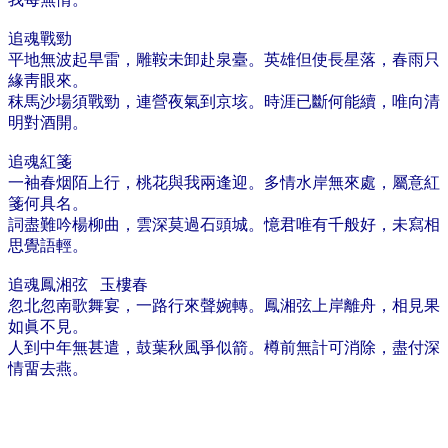
追魂戰勁
​平地無波起旱雷，雕鞍未卸赴泉臺。英雄但使長星落，春雨只
緣靑眼來。​
秣馬沙場須戰勁，連營夜氣到京垓。時涯已斷何能續，唯向清
明對酒開。​
追魂紅箋
一袖春烟陌上行，桃花與我兩逢迎。多情水岸無來處，屬意紅
箋何具名。
詞盡難吟楊柳曲，雲深莫過石頭城。憶君唯有千般好，未寫相
思覺語輕。
追魂鳳湘弦 玉樓春
​忽北忽南歌舞宴，一路行來聲婉轉。鳳湘弦上岸離舟，相見果
如眞不見。
人到中年無甚遣，鼓葉秋風爭似箭。樽前無計可消除，盡付深
情畱去燕。