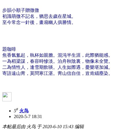
步韻小順子贈微微
初識萌微​不記名，猶思去歲在星城。
至今常念一針後，畫扇幽​人俱勝情。
題咖啡
焦香氤氳起，執杯如親膽。混沌半生涯，此際猶能感。
一為稻梁謀，春容時慘淡。泊舟秋陰裏，物像未全覽。
二為情性人，逢雪期飲啖。人生如際遇，憂樂堪加減。
寄語遠山靑，莫問寒江湛。靑山信自佳，豈肯緇塵染。
#
5
火鸟
2020-5-7 18:31
本帖最后由 火鸟 于 2020-6-10 15:43 编辑