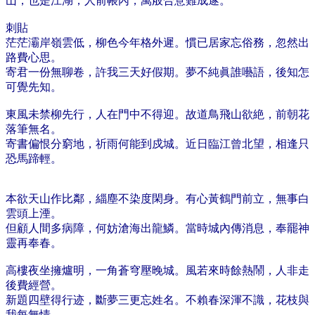
山，也是江湖，人前帳內，萬般合意難成遂。
刺貼
茫茫灞岸嶺雲低，柳色今年格外遲。慣已居家忘俗務，忽然出
路費心思。
寄君一份無聊卷，許我三天好假期。夢不純眞誰囈語，後知怎
可覺先知。
東風未禁柳先行，人在門中不得迎。故道鳥飛山欲絶，前朝花
落筆無名。
寄書偏恨分窮地，祈雨何能到戍城。近日臨江曾北望，相逢只
恐馬蹄輕。
本欲天山作比鄰，緇塵不染度閑身。有心黃鶴門前立，無事白
雲頭上湮。
但顧人間多病障，何妨滄海出龍鱗。當時城內傳消息，奉罷神
靈再奉春。
高樓夜坐擁爐明，一角蒼穹壓晚城。風若來時餘熱鬧，人非走
後費經營。
新題四壁得行迹，斷夢三更忘姓名。不賴春深渾不識，花枝與
我每無情。