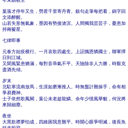
年末贈教主
葉落才停年又生，勞君千里寄丹青。銀勾走筆每把看，錦字回
文添醉醒。
山若失形無氣象，墨因有勢接滄溟。人間獨我芸芸子，憂患加
持兩鬢星。
七律即事
元春方始疫横行。一月哀歌四處生。上詔攜恩憐國士，聯軍擇
日到江城。​
​又聞風緊患猶滿，每對音乖氣不平。天險除非人力勝，時艱克
盡酒先傾。
岁末
北駐寒流南放馬，生涯如磨漸推人。​時無盤計難操手，命有相
爭易費神。
士子依然歌鳳闕，葉公未老趁龍鱗。余年少憶風華貌，何況將
來歸細塵。
夜坐
大黑欺襟夢怕成，四維困我意難平。時開心眼爭明滅，後長魚
紋未拒迎。