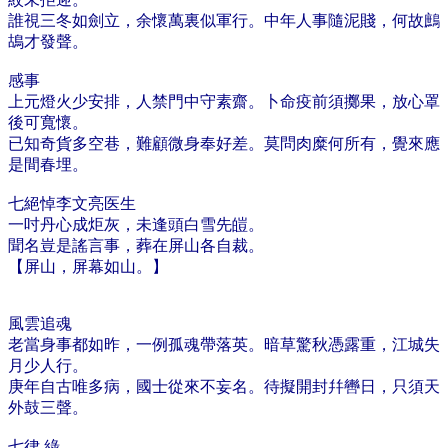
誰視三冬如劍立，余懷萬裏似軍行。中年人事隨泥賤，何故鷓
鴣才發聲。
感事
上元燈火少安排，人禁門中守素齋。卜命疫前須擲果，放心罩
後可寬懷。
已知奇貨多空巷，難顧微身奉好差。莫問肉糜何所有，覺來應
是間春埋。​
​七絕悼李文亮医生
一吋丹心成炬灰，未逢頭白雪先皚。
聞名豈是謠言事，葬在屏山各自裁。
【屏山，屏幕如山。】
風雲追魂
老當身事都如昨，一例孤魂帶落英。暗草驚秋憑露重，江城失
月少人行。
庚年自古唯多病，國士從來不妄名。待擬開封幷轡日，只須天
外鼓三聲。
七律 綠