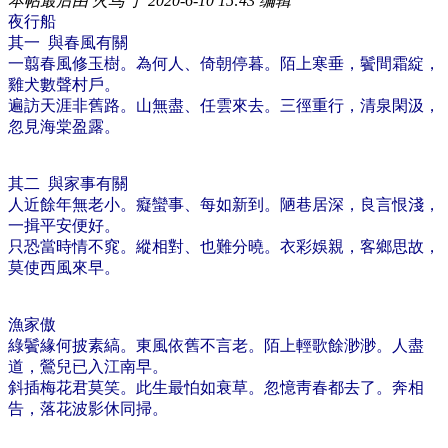
本帖最后由 火鸟 于 2020-6-10 15:43 编辑
夜行船
其一 與春風有關
一翦春風修玉樹。為何人、倚朝停暮。陌上寒垂，鬢間霜綻，
雞犬數聲村戶。​
遍訪天涯非舊路。山無盡、任雲來去。三徑重行，清泉閑汲，
忽見海棠盈露。
其二 與家事有關
人近餘年無老小。癡蠻事、每如新到。陋巷居深，良言恨淺，
一揖平安便好。
只恐當時情不窕。縱相對、也難分曉。衣彩娛親，客鄉思故，
莫使西風來早。
漁家傲
綠鬢緣何披素縞。東風依舊不言老。陌上輕歌餘渺渺。人盡
道，鶯兒已入江南早。
斜插梅花君莫笑。此生最怕如衰草。忽憶靑春都去了。奔相
告，落花波影休同掃。