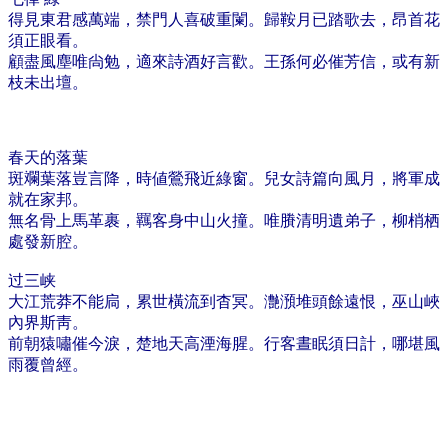
得見東君感萬端，禁門人喜破重闌。歸鞍月已踏歌去，昂首花
須正眼看。
顧盡風塵唯尙勉，適來詩酒好言歡。王孫何必催芳信，或有新
枝未出壇。
春天的落葉
斑斕葉落豈言降，時値鶯飛近綠窗。兒女詩篇向風月，將軍成
就在家邦。
無名骨上馬革裹，羈客身中山火撞。唯賸清明遺弟子，柳梢栖
處發新腔。
过三峡
大江荒莽不能扃，累世橫流到杳冥。灔澦堆頭餘遠恨，巫山峽
內界斯靑。
前朝猿嘯催今淚，楚地天高湮海腥。行客晝眠須日計，哪堪風
雨覆曾經。