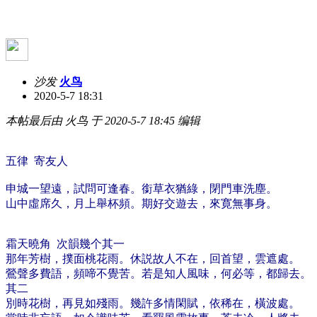
沙发
火鸟
2020-5-7 18:31
本帖最后由 火鸟 于 2020-5-7 18:45 编辑
五律 寄友人
申城一望遠，試問可逢春。
銜草衣猶綠，閉門車洗塵。
山中虛席久，月上舉杯頻。
期好交遊去，來寛無事身。
霜天曉角 次韻幾个
其一
那年芳樹，撲面桃花雨。休説故人不在，回首望，雲遮處。​
​鶯聲多費語，頻啼不覺苦。若是知人風味，何必等，都歸去。
其二
別時花樹，再見如殘雨。幾許多情閑賦，依稀在，橫波處。