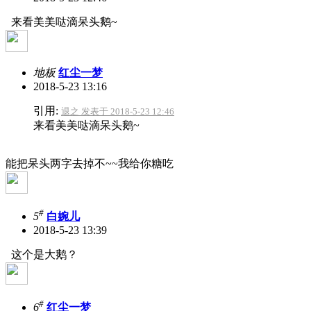
来看美美哒滴呆头鹅~
地板
红尘一梦
2018-5-23 13:16
引用:
退之 发表于 2018-5-23 12:46
来看美美哒滴呆头鹅~
能把呆头两字去掉不~~我给你糖吃
#
5
白婉儿
2018-5-23 13:39
这个是大鹅？
#
6
红尘一梦