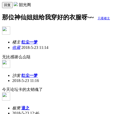
韶光阁
回复
那位神仙姐姐给我穿好的衣服呀~~
只看楼主
楼主
红尘一梦
收藏
2018-5-23 11:14
无比感谢么么哒
沙发
红尘一梦
2018-5-23 11:16
今天论坛卡的太销魂了
板凳
退之
2018-5-23 12:46