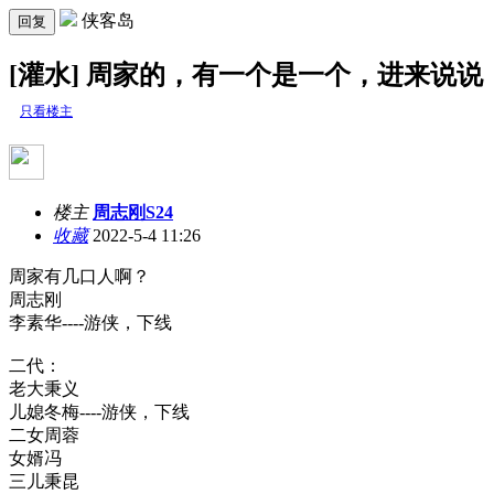
侠客岛
回复
[灌水] 周家的，有一个是一个，进来说说
只看楼主
楼主
周志刚S24
收藏
2022-5-4 11:26
周家有几口人啊？
周志刚
李素华----游侠，下线
二代：
老大秉义
儿媳冬梅----游侠，下线
二女周蓉
女婿冯
三儿秉昆