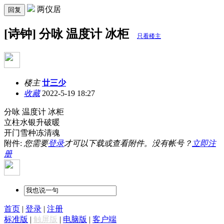
两仪居
回复
[诗钟] 分咏 温度计 冰柜
只看楼主
楼主
廿三少
收藏
2022-5-19 18:27
分咏 温度计 冰柜
立柱水银升破暖
开门雪种冻清魂
附件:
您需要
登录
才可以下载或查看附件。没有帐号？
立即注
册
首页
|
登录
|
注册
标准版
|
触屏版
|
电脑版
|
客户端