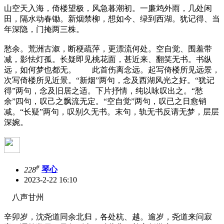
山空天入海，倚楼望极，风急暮潮初。一廉鸩外雨，几处闲
田，隔水动春锄。新烟禁柳，想如今、绿到西湖。犹记得、当
年深隐，门掩两三株。
愁余。荒洲古溆，断梗疏萍，更漂流何处。空自觉、围羞带
减，影怯灯孤。长疑即见桃花面，甚近来、翻笑无书。书纵
远，如何梦也都无。 此首伤离念远。起写倚楼所见远景，
次写倚楼所见近景。“新烟”两句，念及西湖风光之好。“犹记
得”两句，念及旧居之适。下片抒情，纯以咏叹出之。“愁
余”四句，叹己之飘流无定。“空自觉”两句，叹已之日愈销
减。“长疑”两句，叹别久无书。末句，轨无书反请无梦，层层
深婉。
#
228
琴心
2023-2-22 16:10
八声甘州
辛卯岁，沈尧道同余北归，各处杭、越。逾岁，尧道来问寂