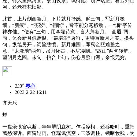
处、何人重赋清景。故山夜永。试待他、窥户端正。看云外山
河，还老桂花旧影。
此首，上片刻画新月，下片就月抒感。起三句，写新月极
细，“新痕”、“淡彩”、“初暝”，皆不能分毫移动，一“渐”字传
神亦佳。“便有”三句，用李端诗意，言人拜新月。“画眉”两
句，体会新月似离恨。“最堪爱”两句，更特写新月之美。换头
句，纵笔另开，词旨悲愤。新月难圃，即寓金瓯难整之
意。“太液池”两句，吊月怀古，不尽凄恻。“故山”两句转笔，
望明月之圆。末句，拍合上句，伤心月照山河，余恨无穷。
#
233
琴心
2023-2-22 16:11
齐天乐
蝉
一襟余恨宫魂断，年年翠阴庭树。乍咽凉柯，还移暗叶，重把
离愁深诉。西窗过雨。怪瑶佩流空，玉筝调柱。镜暗妆残，为