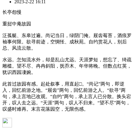
2023-2-22 16:11
长亭怨慢
重挝中庵故园
泛孤艇、东皋过遍。尚记当日，绿阴门掩。屐齿莓苔，酒痕罗
袖事何限。欲寻前迹，空惆怅、成秋苑。自约赏花人，别后
总、风流云散。
水远。怎知流水外，却是乱山尤远。天涯梦短，想忘了、绮疏
雕槛。望不尽、冉冉斜阳，抚乔木、年华将晚。但数点红英，
犹识西园凄婉。
此首过故园有感。起处叙事，用直起□。“尚记”两句，即逆
入，回忆前游之地。“屐齿”两句，回忆前游之人。“欲寻”两
句，承上言地已改观。“自约”两句，承上言人已分散。换头宕
开，叹人去之远。“天涯”两句，叹人不归来。“望不尽”两句，
叹盛时难再。末言花落园空，无限伤感。