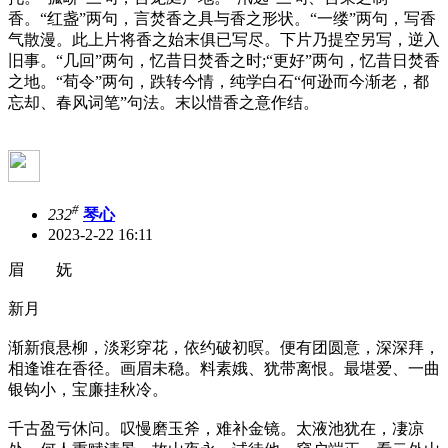
香。“红盏”两句，言焚香之具与香之形状。“一缕”两句，写香
气散漫。此上片将香之始末俱已写尽。下片乃提空另写，逆入
旧事。“几回”两句，忆昔日焚香之时;“更好”两句，忆昔日焚香
之地。“荀令”两句，跌转今情，纯学白石“何逊而今渐老，都
忘却、春风词笔”句法。末以惜香之意作结。
#
232
琴心
2023-2-22 16:11
眉 妩
新月
渐新痕悬柳，淡彩穿花，依约破初暝。便有团圆意，深深拜，
相逢谁在香径。画眉未稳。料素娥、犹带离恨。最堪爱、一曲
银钩小，宝廉挂秋冷。
千古盈亏休问。叹慢磨玉斧，难补金镜。太液池犹在，凄凉