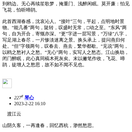
到鸥边。无心再续笙歌梦，掩重门、浅醉闲眠。莫开廉：怕见
飞花，怕听啼鹃。
此首西湖春感，沈哀沁人。“接叶”三句，平起，点明地时景
物。“能几番”两句，陡转，叹盛时无常，□动之至。“东风”两
句，自为开合，寄慨亦深。“更”字进一层写景，“万绿”八字，
写足湖上春尽，一片惨淡迷离之景。换头承上，提问燕归何
处。“但”字领两句，叹春去、燕去，繁华都歇。“见说”两句，
以鸥之愁衬人之愁。“无心”两句，实写人之愁态。江山换劫，
闭门醉眠，此心真同槁木死灰矣。末以撇笔作收，飞花、啼
鹃，徒增人之愁思，故不如不闻不见也。
#
227
琴心
2023-2-22 16:10
渡江云
山阴久客，一再逢春，回忆西杭，渺然愁思。