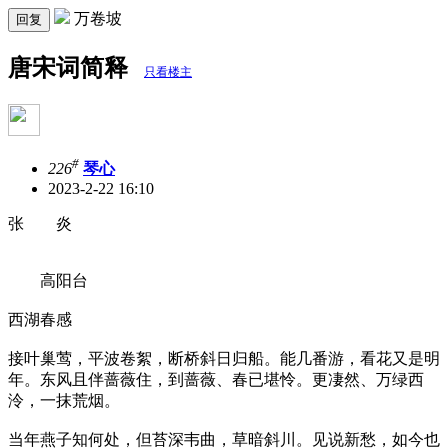
万卷坡
回复
唐宋词简释
只看楼主
#
226
琴心
2023-2-22 16:10
张 炎
高阳台
西湖春感
接叶巢莺，平波卷絮，断桥斜日归船。能几番游，看花又是明
年。东风且伴蔷薇住，到蔷薇、春已堪怜。更凄然、万绿西
泠，一抹荒烟。
当年燕子知何处，但苔深韦曲，草暗斜川。见说新愁，如今也