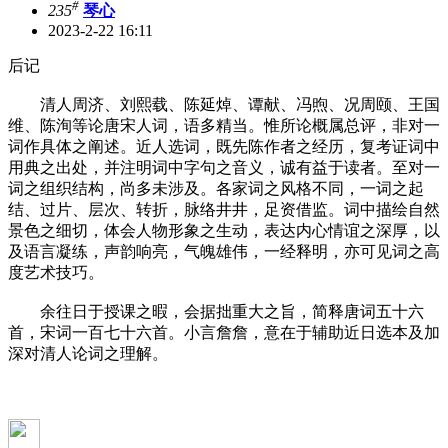
#
235
琴心
2023-2-22 16:11
后记
清人周济、刘熙载、陈延焯、谭献、冯煦、况周颐、王国
维、陈洵等论唐宋人词，语多精当。惟所论概属总评，非对一
词作具体之阐述。近人选词，既先陈作者之经历，复考证词中
用典之出处，并注明词中字句之音义，诚有益于读者。至对一
词之组织结构，尚多未涉及。各家词之风格不同，一词之起
结、过片、层次、转折，脉络井井，足资借监。词中描绘自然
景色之细切，体会人物形象之生动，表达内心情谊之深厚，以
及语言凝练，声韵响亮，气魄雄伟，一经释明，亦可见词之高
度艺术技巧。
余往日于授课之暇，会据拙重大之旨，简释唐词五十六
首，宋词一百七十六首。小言詹詹，意在于辅助近日选本及加
深对清人论词之理解。