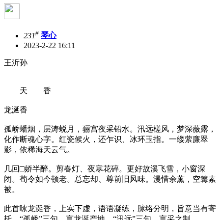
#
231
琴心
2023-2-22 16:11
王沂孙
天 香
龙涎香
孤峤蟠烟，层涛蜕月，骊宫夜采铅水。汛远槎风，梦深薇露，
化作断魂心字。红瓷候火，还乍识、冰环玉指。一缕萦廉翠
影，依稀海天云气。
几回□娇半醉。剪春灯、夜寒花碎。更好故溪飞雪，小窗深
闭。荀令如今顿老。总忘却、尊前旧风味。漫惜余薰，空篝素
被。
此首咏龙涎香，上实下虚，语语凝练，脉络分明，旨意当有寄
托。“孤峤”三句，言龙涎产地。“汛远”三句、言采之制