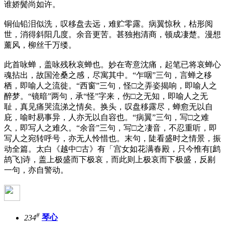
谁娇鬓尚如许。
铜仙铅泪似洗，叹移盘去远，难贮零露。病翼惊秋，枯形阅
世，消得斜阳几度。余音更苦。甚独抱清商，顿成凄楚。漫想
薰风，柳丝千万缕。
此首咏蝉，盖咏残秋哀蝉也。妙在寄意沈痛，起笔已将哀蝉心
魂拈出，故国沧桑之感，尽寓其中。“乍咽”三句，言蝉之移
栖，即喻人之流徙。“西窗”三句，怪□之弄姿揭响，即喻人之
醉梦。“镜暗”两句，承“怪”字来，伤□之无知，即喻人之无
耻，真见痛哭流涕之情矣。换头，叹盘移露尽，蝉愈无以自
庇，喻时易事异，人亦无以自容也。“病翼”三句，写□之难
久，即写人之难久。“余音”三句，写□之凄音，不忍重听，即
写人之宛转呼号，亦无人怜惜也。末句，陡看盛时之情景，振
动全篇。太白《越中□古》有「宫女如花满春殿，只今惟有[鹧
鸪飞]诗，盖上极盛而下极哀，而此则上极哀而下极盛，反剔
一句，亦自警动。
#
234
琴心