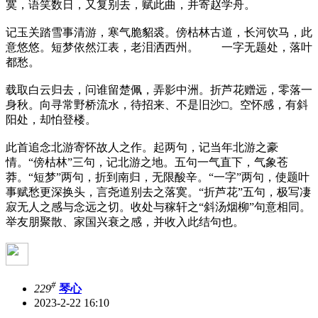
寞，语笑数日，又复别去，赋此曲，并寄赵学舟。
记玉关踏雪事清游，寒气脆貂裘。傍枯林古道，长河饮马，此
意悠悠。短梦依然江表，老泪洒西州。 一字无题处，落叶
都愁。
载取白云归去，问谁留楚佩，弄影中洲。折芦花赠远，零落一
身秋。向寻常野桥流水，待招来、不是旧沙□。空怀感，有斜
阳处，却怕登楼。
此首追念北游寄怀故人之作。起两句，记当年北游之豪
情。“傍枯林”三句，记北游之地。五句一气直下，气象苍
莽。“短梦”两句，折到南归，无限酸辛。“一字”两句，使题叶
事赋愁更深换头，言尧道别去之落寞。“折芦花”五句，极写凄
寂无人之感与念远之切。收处与稼轩之“斜汤烟柳”句意相同。
举友朋聚散、家国兴衰之感，并收入此结句也。
#
229
琴心
2023-2-22 16:10