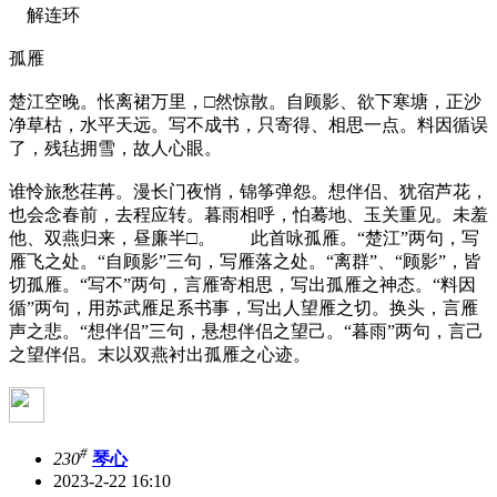
解连环
孤雁
楚江空晚。怅离裙万里，□然惊散。自顾影、欲下寒塘，正沙
净草枯，水平天远。写不成书，只寄得、相思一点。料因循误
了，残毡拥雪，故人心眼。
谁怜旅愁荏苒。漫长门夜悄，锦筝弹怨。想伴侣、犹宿芦花，
也会念春前，去程应转。暮雨相呼，怕蓦地、玉关重见。未羞
他、双燕归来，昼廉半□。 此首咏孤雁。“楚江”两句，写
雁飞之处。“自顾影”三句，写雁落之处。“离群”、“顾影”，皆
切孤雁。“写不”两句，言雁寄相思，写出孤雁之神态。“料因
循”两句，用苏武雁足系书事，写出人望雁之切。换头，言雁
声之悲。“想伴侣”三句，悬想伴侣之望己。“暮雨”两句，言己
之望伴侣。末以双燕衬出孤雁之心迹。
#
230
琴心
2023-2-22 16:10