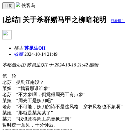
侠客岛
回复
[总结] 关于杀群赌马甲之柳暗花明
只看楼主
楼主
苏昆生QH
收藏
2024-10-14 21:49
本帖最后由 苏昆生QH 于 2024-10-16 21:42 编辑
第一轮
老苏：扒到江南没？
某妞：”“我看那谁谁象”
老苏：“不太象啊，倒觉得周亮工有点象”
某妞：“周亮工是妖刀吧”
老苏：“不可能，妖刀的诗不是这风格，穿衣风格也不象啊”
某妞：“那就是某某某了”
某刀：“我也觉得周工亮更象江南”
暂时统一意见，十分钟后。