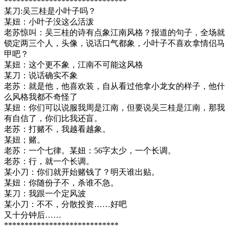
******************************
某刀:吴三桂是小叶子吗？
某妞：小叶子没这么活泼
老苏惊叫：吴三桂的诗有点象江南风格？报道的句子，全场就
锁定两三个人，头像，说话口气都象，小叶子不喜欢拿情侣马
甲吧？
某妞：这个更不象，江南不可能这风格
某刀：说话确实不象
老苏：就是他，他喜欢装，自从看过他拿小龙女的样子，他什
么风格我都不奇怪了
某妞：你们可以说服我周是江南，但要说吴三桂是江南，那我
有自信了，你们比我还盲。
老苏：打赌不，我越看越象。
某妞；赌。
老苏：一个七律。某妞：56字太少，一个长调。
老苏：行，就一个长调。
某小刀：你们就开始赌钱了？明天谁出贴。
某妞：你随份子不，杀谁不急。
某刀：我跟一个定风波
某小刀：不不，分散投资……好吧
又十分钟后……
****************************