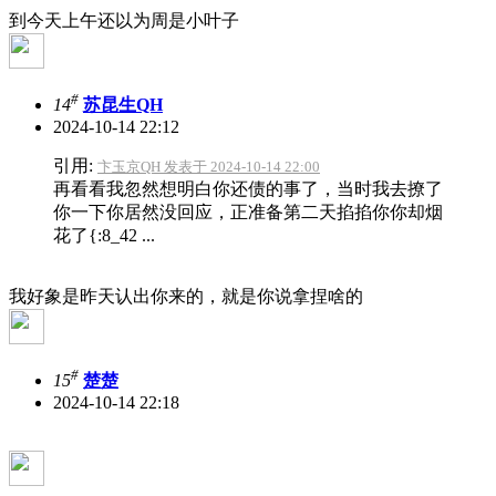
到今天上午还以为周是小叶子
#
14
苏昆生QH
2024-10-14 22:12
引用:
卞玉京QH 发表于 2024-10-14 22:00
再看看我忽然想明白你还债的事了，当时我去撩了
你一下你居然没回应，正准备第二天掐掐你你却烟
花了{:8_42 ...
我好象是昨天认出你来的，就是你说拿捏啥的
#
15
楚楚
2024-10-14 22:18