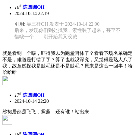
#
16
陈圆圆QH
2024-10-14 22:19
引用:
吴三桂QH 发表于 2024-10-14 22:00
后来，发现你们到处找我，索性装了起来，甚至不
惜啵一个……刚开始我又没藏 ...
就是看到一个啵，吓得我以为跑堂附体了？看看下场名单确定
不是，难道是打错了字？算了也就没深究，又觉得是熟人八了
我，故意试探我是腿毛还是不是腿毛？原来是这么一回事！哈
哈哈哈
#
17
陈圆圆QH
2024-10-14 22:20
纱裙居然是飞飞，黛黛，还有谁！站出来
#
18
陈圆圆QH