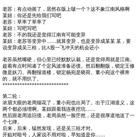
老苏：有点动摇了，居然在版上啵一个？这不象江南风格啊
某妞：你还是先给我们写吧
老苏：草率了草率了
某妞：写吧写吧
老苏：不的我还是觉得江南有可能变异
某妞：老苏等变异中……就算变异，也是变异成某某 某，要
说变异成吴三桂，比A股一飞冲天的机会还小
老苏虽然嘴硬，但心里已经默默认栽，还是觉得周就是江南。
趁着有点时间凑了个定风波准备还债。然后翻翻版，锁定王修
微是妖刀。再翻报道楼，锁定杨宛是晓荷。董小宛这个裸奔
的，就不用扒了。
***************************
第二轮：
浓眉大眼的老周烟花了，董小宛也出局了。出于江湖道义，这
两个都必须埋啊。某妞跟着我连夜挖坑……
然后跟老周追旧债，老周虽然一脸茫然，还是很厚道地送了一
个七律。
后来，后来，猛然发现，还是吴三桂才对。
开贴对暗号，人家说不用对啦，早知道是你……