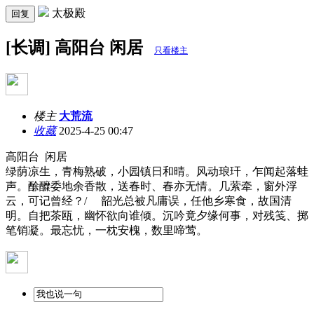
太极殿
回复
[长调] 高阳台 闲居
只看楼主
楼主
大荒流
收藏
2025-4-25 00:47
高阳台 闲居
绿荫凉生，青梅熟破，小园镇日和晴。风动琅玕，乍闻起落蛙
声。酴醾委地余香散，送春时、春亦无情。几萦牵，窗外浮
云，可记曾经？/ 韶光总被凡庸误，任他乡寒食，故国清
明。自把茶瓯，幽怀欲向谁倾。沉吟竟夕缘何事，对残笺、掷
笔销凝。最忘忧，一枕安槐，数里啼莺。