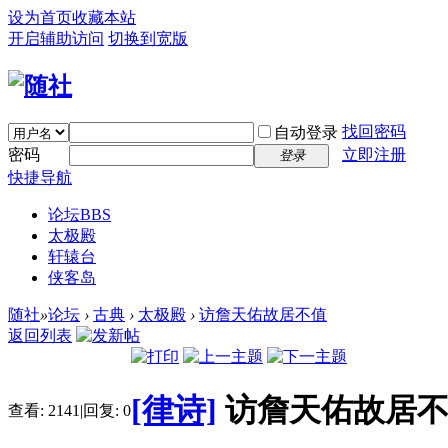
设为首页
收藏本站
开启辅助访问
切换到宽版
找回密码
自动登录
密码
立即注册
登录
快捷导航
论坛
BBS
太极殿
轩辕台
侠客岛
随社
»
论坛
›
古典
›
太极殿
›
访詹天佑故居不值
返回列表
[律诗]
访詹天佑故居
查看:
2141
|
回复:
0