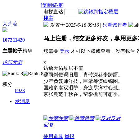
[复制链接]
电梯直达
楼主
大荒流
发表于 2025-6-18 09:16
|
只看该作者
马上注册，结交更多好友，享用更多
1072
1142
0
主题
帖子
精华
您需要
登录
才可以下载或查看，没有帐号
论坛元老
x
访詹天佑故居不值
骤雨斜侵谒旧居，青砖深巷步踌蹰。
少年负笈师洋技，巨擘筹谋绘锦图。
积分
国难多虞双泪堕，身疲尽瘁寸心孤。
6923
京张典范千秋在，留影檐前可慰乎。
发消息
收藏
推荐
反对
回复
使用道具
举报