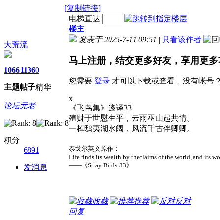
[复制链接]
电梯直达
楼主
发表于 2025-7-11 09:51
|
只看该作者
大荒流
马上注册，结交更多好友，享用更多
1066
1136
0
您需要
登录
才可以下载或查看，没有帐号
主题
帖子
精华
x
论坛元老
《飞鸟集》迻译33
殖财于世慰生平，云雨巫山起共情。
一棹鸱夷湖水阔，风流千古伴卿卿。
积分
泰戈尔英文原作：
6891
Life finds its wealth by theclaims of the world, and its wo
——《Stray Birds·33》
发消息
收藏
推荐
反对
回复