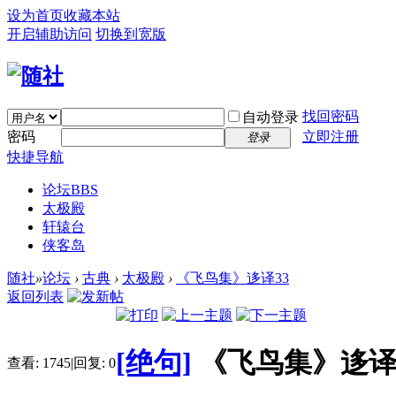
设为首页
收藏本站
开启辅助访问
切换到宽版
找回密码
自动登录
密码
立即注册
登录
快捷导航
论坛
BBS
太极殿
轩辕台
侠客岛
随社
»
论坛
›
古典
›
太极殿
›
《飞鸟集》迻译33
返回列表
[绝句]
《飞鸟集》迻译
查看:
1745
|
回复:
0