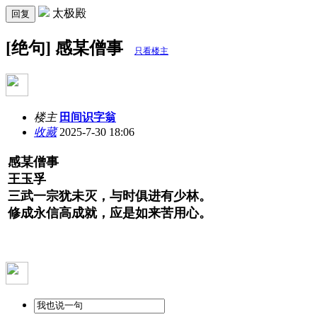
太极殿
回复
[绝句] 感某僧事
只看楼主
楼主
田间识字翁
收藏
2025-7-30 18:06
感某僧事
王玉孚
三武一宗犹未灭，与时俱进有少林。
修成永信高成就，应是如来苦用心。