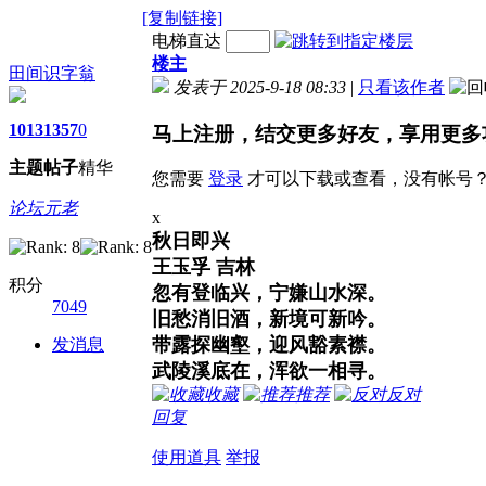
[复制链接]
电梯直达
楼主
田间识字翁
发表于 2025-9-18 08:33
|
只看该作者
1013
1357
0
马上注册，结交更多好友，享用更多
主题
帖子
精华
您需要
登录
才可以下载或查看，没有帐号
论坛元老
x
秋日即兴
王玉孚 吉林
积分
忽有登临兴，宁嫌山水深。
7049
旧愁消旧酒，新境可新吟。
带露探幽壑，迎风豁素襟。
发消息
武陵溪底在，浑欲一相寻。
收藏
推荐
反对
回复
使用道具
举报