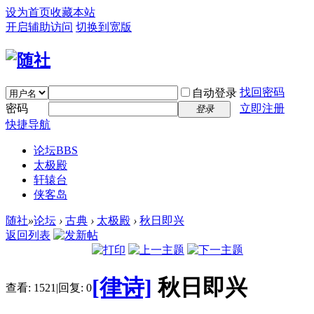
设为首页
收藏本站
开启辅助访问
切换到宽版
找回密码
自动登录
密码
立即注册
登录
快捷导航
论坛
BBS
太极殿
轩辕台
侠客岛
随社
»
论坛
›
古典
›
太极殿
›
秋日即兴
返回列表
[律诗]
秋日即兴
查看:
1521
|
回复:
0