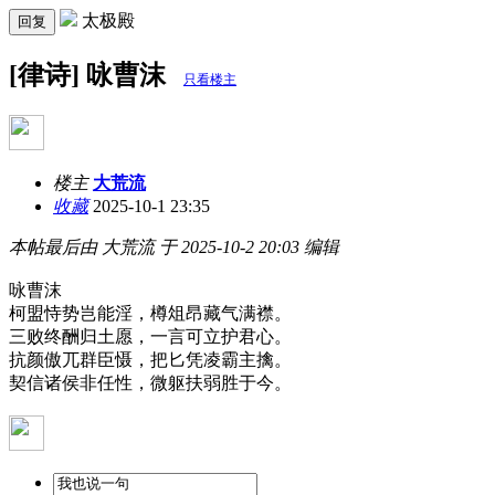
太极殿
回复
[律诗] 咏曹沫
只看楼主
楼主
大荒流
收藏
2025-10-1 23:35
本帖最后由 大荒流 于 2025-10-2 20:03 编辑
咏曹沫
柯盟恃势岂能淫，樽俎昂藏气满襟。
三败
终
酬
归土愿，一言可立护君心。
抗颜傲兀群臣慑，把匕凭凌霸主擒。
契信诸侯非任性，微躯扶弱胜于今。