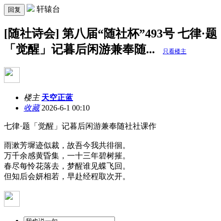
轩辕台
回复
[随社诗会] 第八届“随社杯”493号 七律·题
「觉醒」记暮后闲游兼奉随...
只看楼主
楼主
天空正蓝
收藏
2026-6-1 00:10
七律·题「觉醒」记暮后闲游兼奉随社社课作
雨漱芳墀迹似裁，故吾今我共徘徊。
万千余感黄昏集，一十三年碧树摧。
春尽每怜花落去，梦醒谁见蝶飞回。
但知后会妍相若，早赴经程取次开。