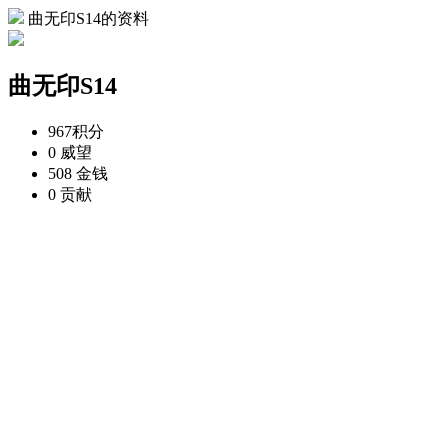
曲无印S14的资料
曲无印S14
967
积分
0
威望
508
金钱
0
贡献