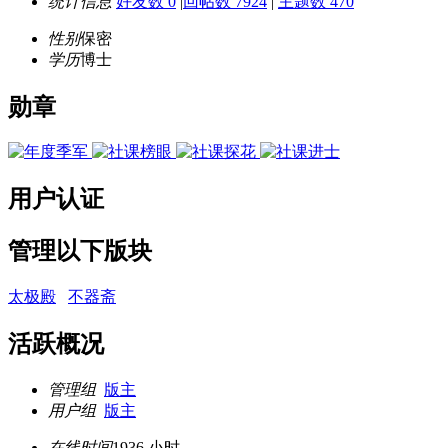
统计信息
好友数 0
|
回帖数 7924
|
主题数 470
性别
保密
学历
博士
勋章
用户认证
管理以下版块
太极殿
不器斋
活跃概况
管理组
版主
用户组
版主
在线时间
1936 小时