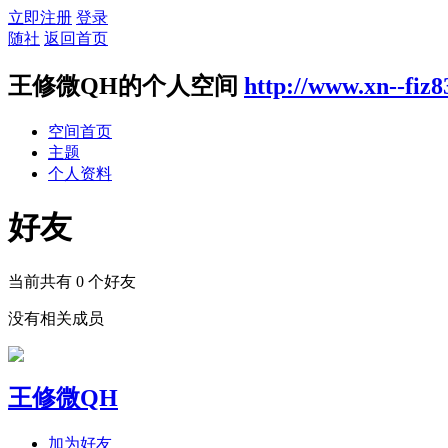
立即注册
登录
随社
返回首页
王修微QH的个人空间
http://www.xn--fiz
空间首页
主题
个人资料
好友
当前共有
0
个好友
没有相关成员
王修微QH
加为好友