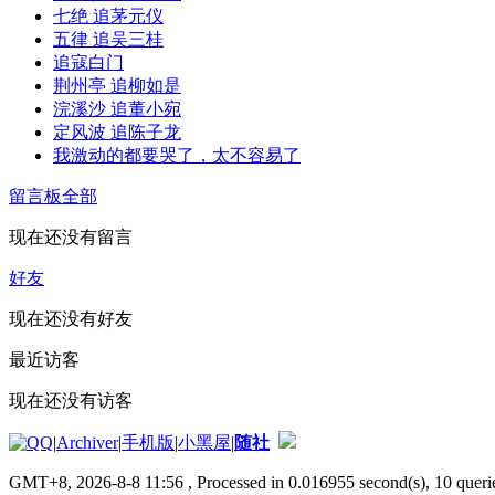
七绝 追茅元仪
五律 追吴三桂
追寇白门
荆州亭 追柳如是
浣溪沙 追董小宛
定风波 追陈子龙
我激动的都要哭了，太不容易了
留言板
全部
现在还没有留言
好友
现在还没有好友
最近访客
现在还没有访客
|
Archiver
|
手机版
|
小黑屋
|
随社
GMT+8, 2026-8-8 11:56
, Processed in 0.016955 second(s), 10 querie