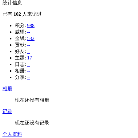
统计信息
已有
102
人来访过
积分:
988
威望:
--
金钱:
532
贡献:
--
好友:
--
主题:
17
日志:
--
相册:
--
分享:
--
相册
现在还没有相册
记录
现在还没有记录
个人资料