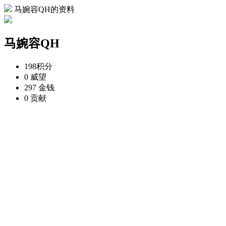
马婉容QH的资料
马婉容QH
198
积分
0
威望
297
金钱
0
贡献