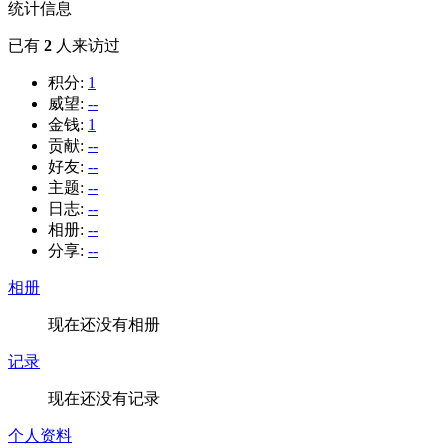
统计信息
已有
2
人来访过
积分:
1
威望:
--
金钱:
1
贡献:
--
好友:
--
主题:
--
日志:
--
相册:
--
分享:
--
相册
现在还没有相册
记录
现在还没有记录
个人资料