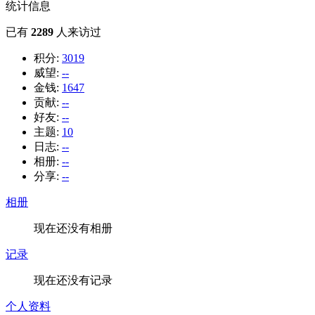
统计信息
已有
2289
人来访过
积分:
3019
威望:
--
金钱:
1647
贡献:
--
好友:
--
主题:
10
日志:
--
相册:
--
分享:
--
相册
现在还没有相册
记录
现在还没有记录
个人资料