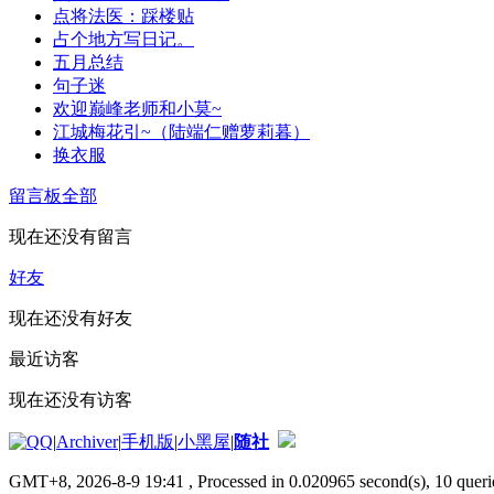
点将法医：踩楼贴
占个地方写日记。
五月总结
句子迷
欢迎巅峰老师和小莫~
江城梅花引~（陆端仁赠萝莉暮）
换衣服
留言板
全部
现在还没有留言
好友
现在还没有好友
最近访客
现在还没有访客
|
Archiver
|
手机版
|
小黑屋
|
随社
GMT+8, 2026-8-9 19:41
, Processed in 0.020965 second(s), 10 querie