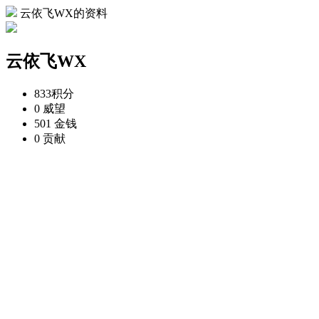
云依飞WX的资料
云依飞WX
833
积分
0
威望
501
金钱
0
贡献