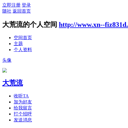
立即注册
登录
随社
返回首页
大荒流的个人空间
http://www.xn--fiz831
空间首页
主题
个人资料
头像
大荒流
收听TA
加为好友
给我留言
打个招呼
发送消息