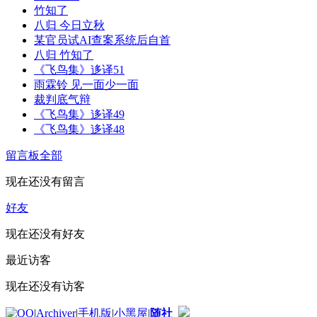
竹知了
八归 今日立秋
某官员试AI查案系统后自首
八归 竹知了
《飞鸟集》迻译51
雨霖铃 见一面少一面
裁判底气辩
《飞鸟集》迻译49
《飞鸟集》迻译48
留言板
全部
现在还没有留言
好友
现在还没有好友
最近访客
现在还没有访客
|
Archiver
|
手机版
|
小黑屋
|
随社