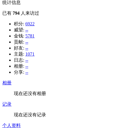
统计信息
已有
794
人来访过
积分:
6922
威望:
--
金钱:
5781
贡献:
--
好友:
--
主题:
1071
日志:
--
相册:
--
分享:
--
相册
现在还没有相册
记录
现在还没有记录
个人资料