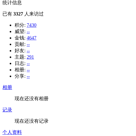
统计信息
已有
3327
人来访过
积分:
7430
威望:
--
金钱:
4647
贡献:
--
好友:
--
主题:
291
日志:
--
相册:
--
分享:
--
相册
现在还没有相册
记录
现在还没有记录
个人资料