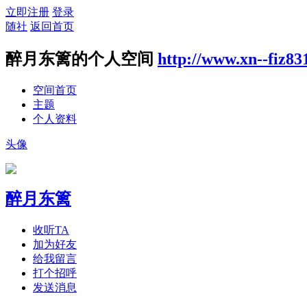
立即注册
登录
随社
返回首页
醉月东篱的个人空间
http://www.xn--fiz8
空间首页
主题
个人资料
头像
醉月东篱
收听TA
加为好友
给我留言
打个招呼
发送消息