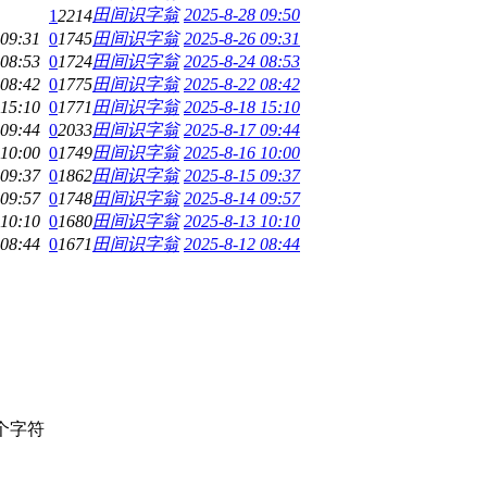
田间识字翁
2025-8-28 09:50
1
2214
 09:31
0
1745
田间识字翁
2025-8-26 09:31
 08:53
0
1724
田间识字翁
2025-8-24 08:53
 08:42
0
1775
田间识字翁
2025-8-22 08:42
 15:10
0
1771
田间识字翁
2025-8-18 15:10
 09:44
0
2033
田间识字翁
2025-8-17 09:44
 10:00
0
1749
田间识字翁
2025-8-16 10:00
 09:37
0
1862
田间识字翁
2025-8-15 09:37
 09:57
0
1748
田间识字翁
2025-8-14 09:57
 10:10
0
1680
田间识字翁
2025-8-13 10:10
 08:44
0
1671
田间识字翁
2025-8-12 08:44
个字符