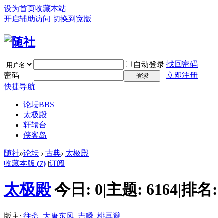
设为首页
收藏本站
开启辅助访问
切换到宽版
找回密码
自动登录
密码
立即注册
登录
快捷导航
论坛
BBS
太极殿
轩辕台
侠客岛
随社
»
论坛
›
古典
›
太极殿
收藏本版
(
7
)
|
订阅
太极殿
今日:
0
|
主题:
6164
|
排名
版主:
往斋
,
大唐东风
,
吉瞬
,
桃再避