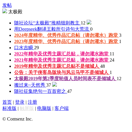
发帖
太极殿
随社论坛“太极殿”推精细则
教主
12
用Deepseek翻译王毅所引诗句
大荒流
0
2024年度精华、优秀作品汇总帖（请勿灌水）
跑堂
3
2023年度精华、优秀作品汇总帖（请勿灌水）
跑堂
1
口水
吉瞬
29
2022年精华及优秀主题汇总贴，请勿灌水
跑堂
11
2021年精华及优秀主题汇总贴，请勿灌水
跑堂
24
2019年精华及优秀主题汇总贴
不是倾城人
48
公告：关于侠客岛版块与风云马甲
不是倾城人
1
太极殿2019年第2季度轮值人员时间表
不是倾城人
12
搬过来~
天然秀
37
随社征集绝句一百首
密之
47
首页
|
登录
|
注册
标准版
|
触屏版
|
电脑版
|
客户端
© Comsenz Inc.