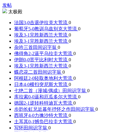
发帖
太极殿
法国3-0击退伊拉克
大荒流
0
葡萄牙5-0教训乌兹别克
大荒流
0
埃及3-1完胜新西兰
大荒流
0
埃及3-1完胜新西兰
大荒流
0
杂吟三首
田间识字翁
0
佛得角2-2逼平乌拉圭
大荒流
0
伊朗0-0苦平比利时
大荒流
0
埃及3-1完胜新西兰
大荒流
0
蝶恋花二首
田间识字翁
0
阿根廷2-0轻取奥地利
大荒流
0
日本4-0横扫突尼斯
大荒流
0
七绝二首（漫城/偶成）
田间识字翁
0
库拉索0-0逼和厄瓜多尔
大荒流
0
德国2-1逆转科特迪瓦
大荒流
0
步韵长虹兄近暮年抒怀之作
田间识字翁
0
西班牙4-0力擒沙特
大荒流
0
土耳其0-1憾负巴拉圭
大荒流
0
写怀
田间识字翁
0