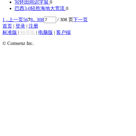
写怀
田间识字翁
0
巴西3-0轻胜海地
大荒流
0
1 ..
上一页
5
6
7
8
.. 308
/ 308 页
下一页
首页
|
登录
|
注册
标准版
|
触屏版
|
电脑版
|
客户端
© Comsenz Inc.