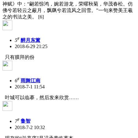
神赋》中：“翩若惊鸿，婉若游龙，荣曜秋菊，华茂春松。仿
佛兮若轻云之蔽月，飘飖兮若流风之回雪。”一句来赞美王羲
之的书法之美。 [6]
#
5
醉月东篱
2018-6-29 21:25
只有膜拜的份
#
6
雨舞江南
2018-7-1 11:54
叶城可以临摹，然后发来欣赏……
#
7
鲁智
2018-7-2 10:32