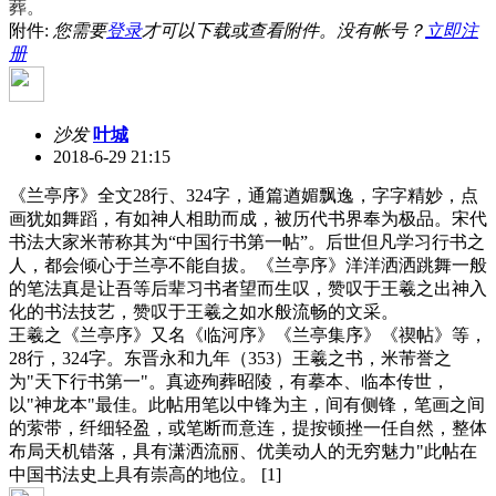
葬。
附件:
您需要
登录
才可以下载或查看附件。没有帐号？
立即注
册
沙发
叶城
2018-6-29 21:15
《兰亭序》全文28行、324字，通篇遒媚飘逸，字字精妙，点
画犹如舞蹈，有如神人相助而成，被历代书界奉为极品。宋代
书法大家米芾称其为“中国行书第一帖”。后世但凡学习行书之
人，都会倾心于兰亭不能自拔。《兰亭序》洋洋洒洒跳舞一般
的笔法真是让吾等后辈习书者望而生叹，赞叹于王羲之出神入
化的书法技艺，赞叹于王羲之如水般流畅的文采。
王羲之《兰亭序》又名《临河序》《兰亭集序》《禊帖》等，
28行，324字。东晋永和九年（353）王羲之书，米芾誉之
为"天下行书第一"。真迹殉葬昭陵，有摹本、临本传世，
以"神龙本"最佳。此帖用笔以中锋为主，间有侧锋，笔画之间
的萦带，纤细轻盈，或笔断而意连，提按顿挫一任自然，整体
布局天机错落，具有潇洒流丽、优美动人的无穷魅力"此帖在
中国书法史上具有崇高的地位。 [1]