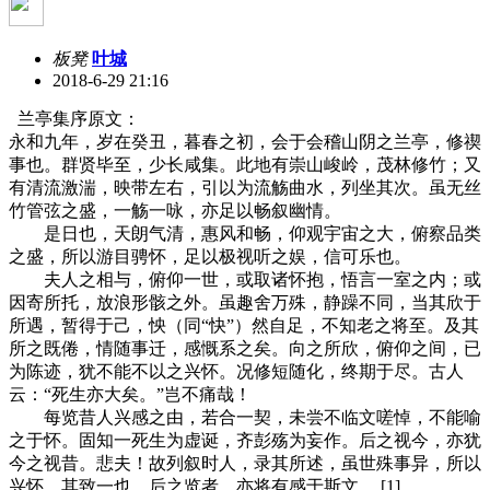
板凳
叶城
2018-6-29 21:16
兰亭集序原文：
永和九年，岁在癸丑，暮春之初，会于会稽山阴之兰亭，修禊
事也。群贤毕至，少长咸集。此地有崇山峻岭，茂林修竹；又
有清流激湍，映带左右，引以为流觞曲水，列坐其次。虽无丝
竹管弦之盛，一觞一咏，亦足以畅叙幽情。
是日也，天朗气清，惠风和畅，仰观宇宙之大，俯察品类
之盛，所以游目骋怀，足以极视听之娱，信可乐也。
夫人之相与，俯仰一世，或取诸怀抱，悟言一室之内；或
因寄所托，放浪形骸之外。虽趣舍万殊，静躁不同，当其欣于
所遇，暂得于己，怏（同“快”）然自足，不知老之将至。及其
所之既倦，情随事迁，感慨系之矣。向之所欣，俯仰之间，已
为陈迹，犹不能不以之兴怀。况修短随化，终期于尽。古人
云：“死生亦大矣。”岂不痛哉！
每览昔人兴感之由，若合一契，未尝不临文嗟悼，不能喻
之于怀。固知一死生为虚诞，齐彭殇为妄作。后之视今，亦犹
今之视昔。悲夫！故列叙时人，录其所述，虽世殊事异，所以
兴怀，其致一也。后之览者，亦将有感于斯文。 [1]