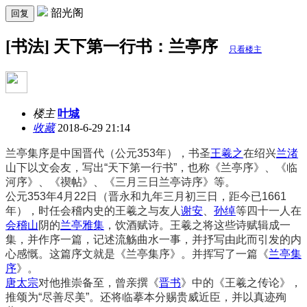
韶光阁
回复
[书法] 天下第一行书：兰亭序
只看楼主
楼主
叶城
收藏
2018-6-29 21:14
兰亭集序是中国晋代（公元353年），书圣
王羲之
在绍兴
兰渚
山下以文会友，写出“天下第一行书”，也称《兰亭序》、《临
河序》、《禊帖》、《三月三日兰亭诗序》等。
公元353年4月22日（晋永和九年三月初三日，距今已1661
年），时任会稽内史的王羲之与友人
谢安
、
孙绰
等四十一人在
会稽山
阴的
兰亭雅集
，饮酒赋诗。王羲之将这些诗赋辑成一
集，并作序一篇，记述流觞曲水一事，并抒写由此而引发的内
心感慨。这篇序文就是《兰亭集序》。并挥写了一篇《
兰亭集
序
》。
唐太宗
对他推崇备至，曾亲撰《
晋书
》中的《王羲之传论》，
推颂为“尽善尽美”。还将临摹本分赐贵威近臣，并以真迹殉