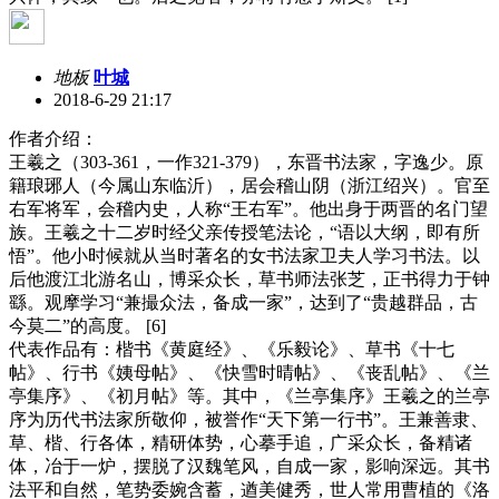
地板
叶城
2018-6-29 21:17
作者介绍：
王羲之（303-361，一作321-379），东晋书法家，字逸少。原
籍琅琊人（今属山东临沂），居会稽山阴（浙江绍兴）。官至
右军将军，会稽内史，人称“王右军”。他出身于两晋的名门望
族。王羲之十二岁时经父亲传授笔法论，“语以大纲，即有所
悟”。他小时候就从当时著名的女书法家卫夫人学习书法。以
后他渡江北游名山，博采众长，草书师法张芝，正书得力于钟
繇。观摩学习“兼撮众法，备成一家”，达到了“贵越群品，古
今莫二”的高度。 [6]
代表作品有：楷书《黄庭经》、《乐毅论》、草书《十七
帖》、行书《姨母帖》、《快雪时晴帖》、《丧乱帖》、《兰
亭集序》、《初月帖》等。其中，《兰亭集序》王羲之的兰亭
序为历代书法家所敬仰，被誉作“天下第一行书”。王兼善隶、
草、楷、行各体，精研体势，心摹手追，广采众长，备精诸
体，冶于一炉，摆脱了汉魏笔风，自成一家，影响深远。其书
法平和自然，笔势委婉含蓄，遒美健秀，世人常用曹植的《洛