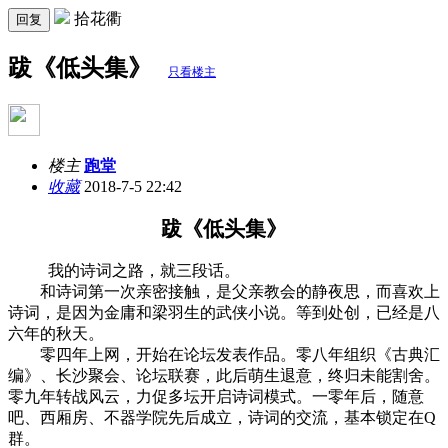
拾花衢
回复
跋《低头集》
只看楼主
楼主
跑堂
收藏
2018-7-5 22:42
跋《低头集》
我的诗词之路，就三段话。
和诗词第一次亲密接触，是父亲教会的静夜思，而喜欢上
诗词，是因为金庸和梁羽生的武侠小说。等到处创，已经是八
六年的秋天。
零四年上网，开始在论坛发表作品。零八年组织《古典汇
编》、长沙聚会、论坛联赛，此后萌生退意，终归未能割舍。
零九年转战风云，力促多坛开启诗词模式。一零年后，随意
吧、西厢房、不器学院先后成立，诗词的交流，基本锁定在Q
群。