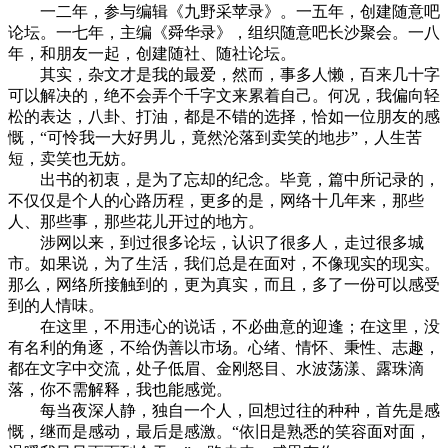
一二年，参与编辑《九野采苹录》。一五年，创建随意吧
论坛。一七年，主编《舜华录》，组织随意吧长沙聚会。一八
年，和朋友一起，创建随社、随社论坛。
其实，杂文才是我的最爱，然而，事多人懒，百来几十字
可以解决的，绝不会弄个千字文来累着自己。何况，我偏向轻
松的表达，八卦、打油，都是不错的选择，恰如一位朋友的感
慨，“可怜我一大好男儿，竟然沦落到卖笑的地步”，人生苦
短，卖笑也无妨。
出书的初衷，是为了忘却的纪念。毕竟，篇中所记录的，
不仅仅是个人的心路历程，更多的是，网络十几年来，那些
人、那些事，那些花儿开过的地方。
涉网以来，到过很多论坛，认识了很多人，走过很多城
市。如果说，为了生活，我们总是在面对，不像现实的现实。
那么，网络所接触到的，更为真实，而且，多了一份可以感受
到的人情味。
在这里，不用违心的说话，不必曲意的迎逢；在这里，没
有名利的角逐，不给伪善以市场。心绪、情怀、秉性、志趣，
都在文字中交流，处子低眉、金刚怒目、水波荡漾、露珠滴
落，你不需解释，我也能感觉。
每当夜深人静，独自一个人，回想过往的种种，首先是感
慨，继而是感动，最后是感激。“依旧是熟悉的笑容面对面，