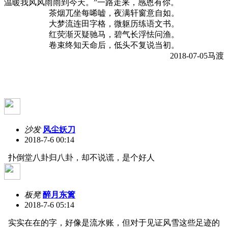
温暖我风风雨雨到今天。”一路走来，感恩有你。
茶烟兀坐每唏嘘，夜满轩窗意自如。
大梦流连田字格，微躯历练语文书。
红荧渐灭疑驰马，碧气长浮怯问渔。
卷束终知天命后，低头不复说当初。
2018-07-05马渡
沙发
风尘妖刀
2018-7-6 00:14
扑倒堂八卦归八卦，却不说谎，是个好人
板凳
醉月东篱
2018-7-6 05:14
实实在在的字，好像是流水账，但对于见证风雪这些足迹的