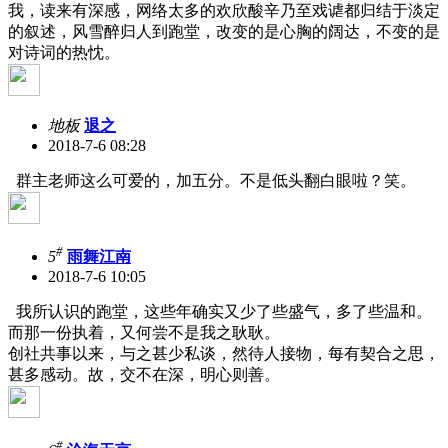
我，读来有深感，网络太多的欢欣酸辛乃至戏谑都归结于淡定
的叙述，风雪醉归人到跑堂，改变的是心胸的阔达，不变的是
对诗词的热忱。
地板
退之
2018-7-6 08:28
群主老师这么可爱的，加五分。不是低头翻白眼啦？笑。
#
5
雨舞江南
2018-7-6 10:05
我所认识的跑堂，这些年确实又少了些盛气，多了些温和。
而那一份执着，又何尝不是我之耿耿。
创社共事以来，与之甚少私谈，然待人接物，每有契合之思，
甚多感动。故，交不在深，明心则善。
#