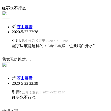
红枣水不行么
#
6
苍山暮雪
2020-5-22 22:38
引用:
风尘妖刀 发表于 2020-5-21 21:55
配字应该是这样的：“再忙再累，也要喝白开水”
我竟无盐以对。。
#
7
苍山暮雪
2020-5-22 22:39
引用:
云飞飞 发表于 2020-5-22 12:04
红枣水不行么
枸杞
水啊。。