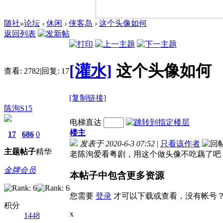
随社
»
论坛
›
休闲
›
侠客岛
›
这个头像如何
返回列表
[灌水]
这个头像如何
查看:
2782
|
回复:
17
[复制链接]
陈洵S15
电梯直达
楼主
17
686
0
发表于 2020-6-3 07:52
|
只看该作者
主题
帖子
精华
老陈洵爱看粤剧，用这个做头像不吃藕了吧
金牌会员
本帖子中包含更多资源
您需要
登录
才可以下载或查看，没有帐号
积分
x
1448