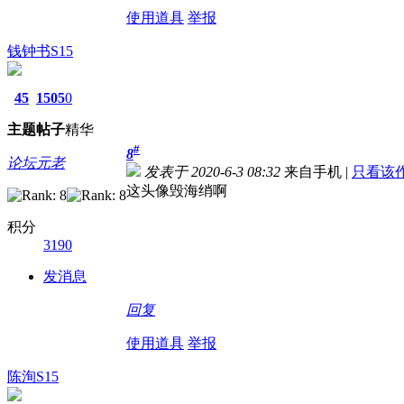
使用道具
举报
钱钟书S15
45
1505
0
主题
帖子
精华
#
8
论坛元老
发表于 2020-6-3 08:32
来自手机
|
只看该
这头像毁海绡啊
积分
3190
发消息
回复
使用道具
举报
陈洵S15