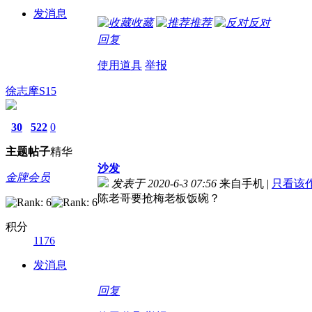
发消息
收藏
推荐
反对
回复
使用道具
举报
徐志摩S15
30
522
0
主题
帖子
精华
沙发
金牌会员
发表于 2020-6-3 07:56
来自手机
|
只看该
陈老哥要抢梅老板饭碗？
积分
1176
发消息
回复