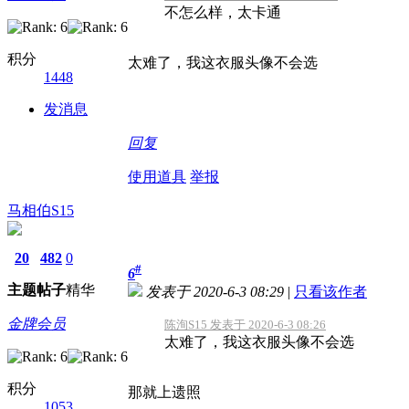
不怎么样，太卡通
积分
太难了，我这衣服头像不会选
1448
发消息
回复
使用道具
举报
马相伯S15
20
482
0
#
6
主题
帖子
精华
发表于 2020-6-3 08:29
|
只看该作者
金牌会员
陈洵S15 发表于 2020-6-3 08:26
太难了，我这衣服头像不会选
积分
那就上遗照
1053