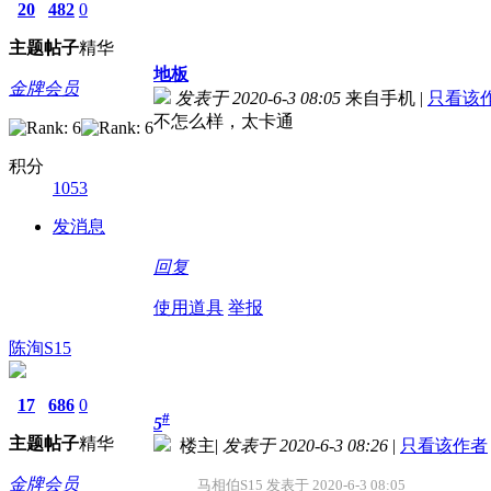
20
482
0
主题
帖子
精华
地板
金牌会员
发表于 2020-6-3 08:05
来自手机
|
只看该
不怎么样，太卡通
积分
1053
发消息
回复
使用道具
举报
陈洵S15
17
686
0
#
5
主题
帖子
精华
楼主
|
发表于 2020-6-3 08:26
|
只看该作者
金牌会员
马相伯S15 发表于 2020-6-3 08:05