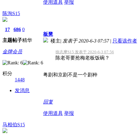
使用道具
举报
陈洵S15
17
686
0
板凳
主题
帖子
精华
楼主
|
发表于 2020-6-3 07:57
|
只看该作者
金牌会员
徐志摩S15 发表于 2020-6-3 07:56
陈老哥要抢梅老板饭碗？
积分
粤剧和京剧不是一个剧种
1448
发消息
回复
使用道具
举报
马相伯S15