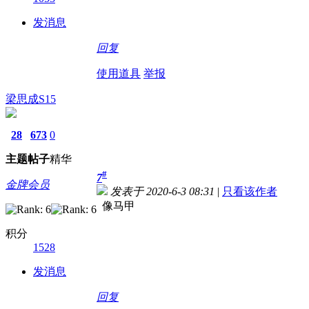
发消息
回复
使用道具
举报
梁思成S15
28
673
0
主题
帖子
精华
#
7
金牌会员
发表于 2020-6-3 08:31
|
只看该作者
像马甲
积分
1528
发消息
回复