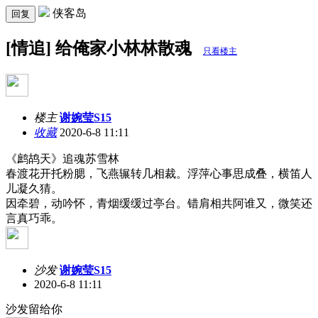
侠客岛
回复
[情追] 给俺家小林林散魂
只看楼主
楼主
谢婉莹S15
收藏
2020-6-8 11:11
《鹧鸪天》追魂苏雪林
春渡花开托粉腮，飞燕辗转几相裁。浮萍心事思成叠，横笛人
儿凝久猜。
因牵碧，动吟怀，青烟缓缓过亭台。错肩相共阿谁又，微笑还
言真巧乖。
沙发
谢婉莹S15
2020-6-8 11:11
沙发留给你