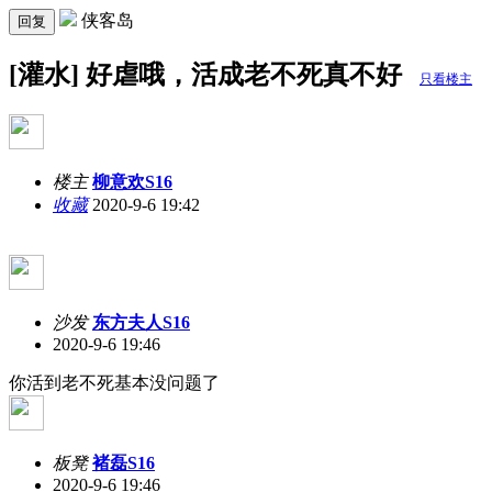
侠客岛
回复
[灌水] 好虐哦，活成老不死真不好
只看楼主
楼主
柳意欢S16
收藏
2020-9-6 19:42
沙发
东方夫人S16
2020-9-6 19:46
你活到老不死基本没问题了
板凳
褚磊S16
2020-9-6 19:46