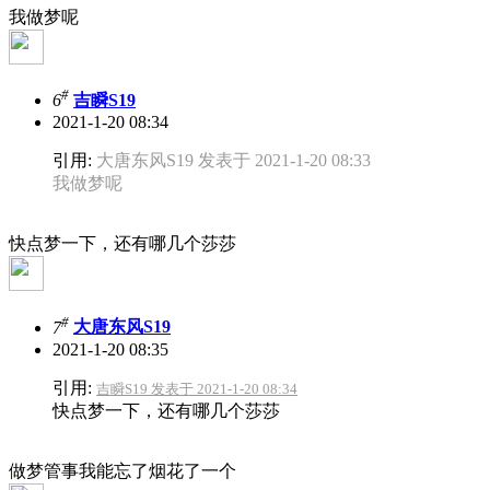
我做梦呢
#
6
吉瞬S19
2021-1-20 08:34
引用:
大唐东风S19 发表于 2021-1-20 08:33
我做梦呢
快点梦一下，还有哪几个莎莎
#
7
大唐东风S19
2021-1-20 08:35
引用:
吉瞬S19 发表于 2021-1-20 08:34
快点梦一下，还有哪几个莎莎
做梦管事我能忘了烟花了一个