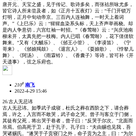
唐开元、天宝之盛，见于传记、歌诗多矣，而张祜所咏尤多，
皆它诗人所未尝及者，如《正月十五夜灯》云：“千门开锁万
灯明，正月中旬动帝京。三百内人连袖舞，一时天上着词
声。”《上巳乐》云：“猩猩血染系头标，天上齐声举画桡。却
是内人争意切，六宫红袖一时招。”《春莺啭》云：“兴庆池南
柳未开，太真先把一枝梅。内人已唱《春莺啭》，花下傞傞软
舞来。”又有《大酺乐》、《邠王小管》、《李谟笛》、《宁
哥来》、《邠娘羯鼓》、《退宫人》、《耍娘歌》、《悖拏儿
舞》、《阿汤》、《雨霖铃》、《香囊子》等诗，皆可补《开
天遗事》，弦之乐府也。
#
210
南飞
2022-4-29 15:46
26.古人无忌讳
古人无忌讳。如季武子成寝，杜氏之葬在西阶之下，请合葬
焉，许之，入宫而不敢哭，武子命之哭。曾子与客立于门侧，
其徒有父死，将出哭于巷者，曾子曰：“反哭于尔次。”北面而
吊焉。伯高死于卫，赴于孔子。孔子曰：“夫由赐也见我，吾
哭诸赐氏。”遂哭于子贡寝门之外，命子贡为之主，曰：“为尔