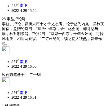
#
212
南飞
2022-4-29 15:59
28.李益卢纶诗
李益、卢纶，皆唐大历十才子之杰者。纶于益为内兄，尝秋夜
同宿，益赠纶诗曰：“世故中年别，余生此会同。却将悲与
病，独对朗陵翁。”纶和曰：“戚戚一西东，十年今始同。可怜
风雨夜，相问两衰翁。”二诗虽绝句，读之使人凄然，皆奇作
也。
#
213
南飞
2022-4-29 16:00
容斋随笔卷十 二十则
#
214
南飞
2022-4-29 16:01
1.杨彪陈群