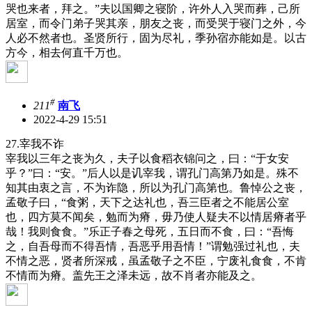
哭也来者，拜之。”夫以国卿之寝阶，许外人入哭而葬，己所
居室，而令门弟子哭其亲，朋友之丧，而受哭于寝门之外，今
人必不然者也。圣贤所行，固为尽礼，季孙宿亦能如是。以古
方今，相去何直千万也。
#
211
南飞
2022-4-29 15:51
27.宰我不诈
宰我以三年之丧为久，夫子以食稻衣锦问之，曰：“于女安
乎？”曰：“安。”后人以是讥宰我，谓孔门高第乃如是。殊不
知其由衷之言，不为诈隐，所以为孔门高第也。鲁悼公之丧，
孟敬子曰，“食粥，天下之达礼也，吾三臣者之不能居公室
也，四方莫不闻矣，勉而为瘠，毋乃使人疑夫不以情居瘠者乎
哉！我则食食。”乐正子春之母死，五日而不食，曰：“吾悔
之，自吾母而不得吾情，吾恶乎用吾情！”谓勉强过礼也，夫
不情之恶，贤者所深戒，虽孟敬子之不臣，宁废礼食食，不肯
不情而为瘠。盖先王之泽未远，故不肖者亦能及之。