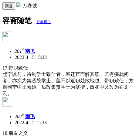
万卷坡
回复
容斋随笔
只看楼主
#
201
南飞
2022-4-15 15:33
17.带职致仕
熙宁以前，待制学士致仕者，率迁官而解其职，若有疾就闲
者，亦换为集贤院学士。盖不以近职处散地也。带职致仕，方
自熙宁中王素始。后改集贤学士为修撰，政和中又改为右文
云。
#
202
南飞
2022-4-15 15:33
18.朋友之义