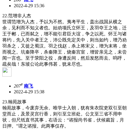
2022-4-29 15:36
22.范增非人杰
世谓范增为人杰，予以为不然。夷考平生，盖出战国从横之
余，见利而不知义者也。始劝项氏立怀王，及羽夺王之地，迁
王于郴，已而弑之，增不能引君臣大谊，争之以死。怀王与诸
将约，先入关中者王之，沛公既先定关中，则当如约，增乃劝
羽杀之，又徙之蜀汉。羽之伐赵，杀上将宋义，增为末将，坐
而视之。坑秦降卒，杀秦降王，烧秦宫室，增皆亲见之，未尝
闻一言也。至于荥阳之役，身遭反间，然后发怒而去。呜呼，
疏矣哉！东坡公论此事伟甚，犹未尽也。
#
207
南飞
2022-4-29 15:38
23.翰苑故事
翰苑故事，今废弃无余。唯学士入朝，犹有朱衣院吏双引至朝
堂而止，及景灵宫行香，则引至立班处。公文至三省不用申
状，但尺纸直书其事，右语云：“谘报尚书省，伏候裁旨，月
日押。”谓之谘报。此两事仅存。