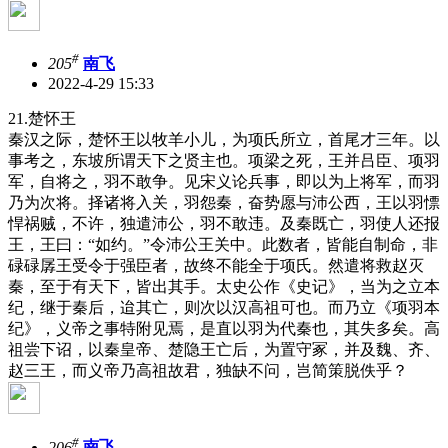
#
205
南飞
2022-4-29 15:33
21.楚怀王
秦汉之际，楚怀王以牧羊小儿，为项氏所立，首尾才三年。以
事考之，东坡所谓天下之贤主也。项梁之死，王并吕臣、项羽
军，自将之，羽不敢争。见宋义论兵事，即以为上将军，而羽
乃为次将。择诸将入关，羽怨秦，奋势愿与沛公西，王以羽慓
悍祸贼，不许，独遣沛公，羽不敢违。及秦既亡，羽使人还报
王，王曰：“如约。”令沛公王关中。此数者，皆能自制命，非
碌碌孱王受令于强臣者，故终不能全于项氏。然遣将救赵灭
秦，至于有天下，皆出其手。太史公作《史记》，当为之立本
纪，继于秦后，迨其亡，则次以汉高祖可也。而乃立《项羽本
纪》，义帝之事特附见焉，是直以羽为代秦也，其失多矣。高
祖尝下诏，以秦皇帝、楚隐王亡后，为置守冢，并及魏、齐、
赵三王，而义帝乃高祖故君，独缺不问，岂简策脱佚乎？
#
206
南飞