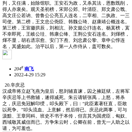
判，又任满，始除馆职。王安石为政，又杀其法，恩数既削，
得人亦衰矣。观天圣初榜，宋郑公郊、叶清臣、郑文肃公戬、
高文庄公若讷、曾鲁公公亮五人连名，二宰相、二执政、一三
司使。第二榜，王文忠公尧臣、韩魏公琦、赵康靖公概连名。
第三榜，王宣徽拱辰，刘相沆、孙文懿公抃连名。杨寘榜，寘
不幸即死，王岐公珪、韩康公绛、王荆公安石连名。刘煇榜，
煇不显，胡右丞宗愈、安门下焘、刘忠肃公挚、章申公惇连
名，其盛如此。治平以后，第一人作侍从，盖可数矣。
#
204
南飞
2022-4-29 15:29
20.辛庆忌
汉成帝将立赵飞燕为皇后，怒刘辅直谏，囚之掖廷狱，左将军
辛庆忌等上书救辅，遂得减死。朱云请斩张禹，上怒，将杀
之，庆忌免冠解印绶，叩头殿下，曰：“此臣素著狂直，臣敢
以死争。”叩头流血。上意解，然后得已。庆忌此两事，可与
汲黯、王章同科。班史不书于本传，但言其为国虎臣，匈奴、
西域敬其威信而已。方争朱云时，公卿在前，曾无一人助之以
请，为可羞也。