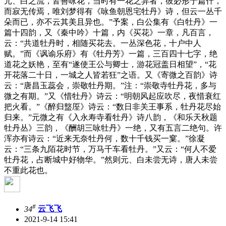
元、白之流，皆善咏花，当时有一花之异者，彼必形于篇什，
而寂无传焉，唯刘梦得有《咏鱼朝恩宅牡丹》诗，但云一丛千
朵而已，亦不云其美且异也。”予案，白公集有《白牡丹》一
篇十四韵，又《秦中吟》十篇，内《买花》一章，凡百言，
云：“共道牡丹时，相随买花去。一丛深色花，十户中人
赋。”而《讽谕乐府》有《牡丹芳》一篇，三百四十七字，绝
道花之妖艳，至有“遂使王公与卿士，游花冠盖日相望”，“花
开花落二十日，一城之人皆若狂”之语。又《寄微之百韵》诗
云：“唐昌玉蕊会，崇敬牡丹期。”注：“崇敬寺牡丹花，多与
微之有期。”又《惜牡丹》诗云：“明朝风起应吹尽，夜惜衰红
把火看。”《醉归盩厔》诗云：“数日非关王事系，牡丹花尽始
归来。”元微之有《入永寿寺看牡丹》诗八韵，《和乐天秋题
牡丹丛》三韵，《酬胡三咏牡丹》一绝，又有五言二绝句。许
浑亦有诗云：“近来无奈牡丹何，数十千钱买一窠。”徐凝
云：“三条九陌花时节，万马千车看牡丹。”又云：“何人不爱
牡丹花，占断城中好物华。”然则元、白未尝无诗，唐人未尝
不重此花也。
#
34
云飞飞
2021-9-14 15:41