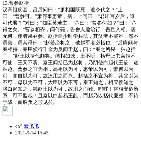
13.曹参赵括
汉高祖疾甚，吕后问曰：“萧相国既死，谁令代之？”上
曰：“曹参可。”萧何事惠帝，病，上问曰：“君即百岁后，谁
可代君？”对曰：“知臣莫若主。”帝曰：“曹参何如？”曰：“帝
得之矣。”曹参相齐，闻何薨，告舍人趣治行，吾且入相。居
无何，使者果召参。赵括自少时学兵法，其父奢不能难，然不
谓善；谓其母曰：“赵若必将之，破赵军者必括也。”后廉颇与
秦相持，秦应侯行千金为反间于赵，曰：“秦之所畏，独赵括
耳。”赵王以括代颇将。蔺相如谏，王不听。括母上书言括不
可使，王又不听。秦王闻括已为赵将，乃阴使白起代王龁，遂
胜赵。曹参之宜为相，高祖以为可，惠帝以为可，萧何以为
可，参自以为可，故汉用之而兴。赵括之不宜为将，其父以为
不可，母以为不可，大臣以为不可，秦王知之，相应侯知之，
将白起知之，独赵王以为可，故用之而败。呜呼！将相安危所
系，可不监哉！且秦以白起易王龁，而赵乃以括代廉颇，不待
于战，而胜负之形见矣。
#
46
云飞飞
2021-9-14 15:45