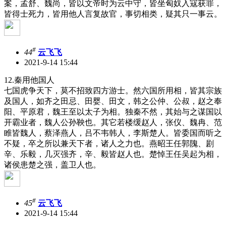
案，孟舒、魏尚，皆以文帝时为云中守，皆坐匈奴入寇获罪，
皆得士死力，皆用他人言复故官，事切相类，疑其只一事云。
#
44
云飞飞
2021-9-14 15:44
12.秦用他国人
七国虎争天下，莫不招致四方游士。然六国所用相，皆其宗族
及国人，如齐之田忌、田婴、田文，韩之公仲、公叔，赵之奉
阳、平原君，魏王至以太子为相。独秦不然，其始与之谋国以
开霸业者，魏人公孙鞅也。其它若楼缓赵人，张仪、魏冉、范
睢皆魏人，蔡泽燕人，吕不韦韩人，李斯楚人。皆委国而听之
不疑，卒之所以兼天下者，诸人之力也。燕昭王任郭隗、剧
辛、乐毅，几灭强齐，辛、毅皆赵人也。楚悼王任吴起为相，
诸侯患楚之强，盖卫人也。
#
45
云飞飞
2021-9-14 15:44