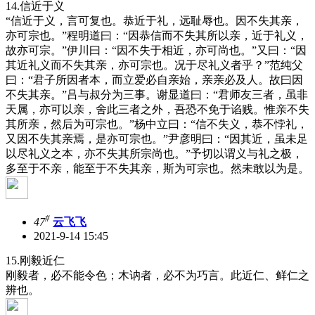
14.信近于义
“信近于义，言可复也。恭近于礼，远耻辱也。因不失其亲，
亦可宗也。”程明道曰：“因恭信而不失其所以亲，近于礼义，
故亦可宗。”伊川曰：“因不失于相近，亦可尚也。”又曰：“因
其近礼义而不失其亲，亦可宗也。况于尽礼义者乎？”范纯父
曰：“君子所因者本，而立爱必自亲始，亲亲必及人。故曰因
不失其亲。”吕与叔分为三事。谢显道曰：“君师友三者，虽非
天属，亦可以亲，舍此三者之外，吾恐不免于谄贱。惟亲不失
其所亲，然后为可宗也。”杨中立曰：“信不失义，恭不悖礼，
又因不失其亲焉，是亦可宗也。”尹彦明曰：“因其近，虽未足
以尽礼义之本，亦不失其所宗尚也。”予切以谓义与礼之极，
多至于不亲，能至于不失其亲，斯为可宗也。然未敢以为是。
#
47
云飞飞
2021-9-14 15:45
15.刚毅近仁
刚毅者，必不能令色；木讷者，必不为巧言。此近仁、鲜仁之
辨也。