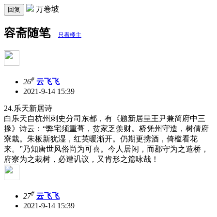
万卷坡
回复
容斋随笔
只看楼主
#
26
云飞飞
2021-9-14 15:39
24.乐天新居诗
白乐天自杭州刺史分司东都，有《题新居呈王尹兼简府中三
掾》诗云：“弊宅须重葺，贫家乏羡财。桥凭州守造，树倩府
寮栽。朱板新犹湿，红英暖渐开。仍期更携酒，倚槛看花
来。”乃知唐世风俗尚为可喜。今人居闲，而郡守为之造桥，
府寮为之栽树，必遭讥议，又肯形之篇咏哉！
#
27
云飞飞
2021-9-14 15:39