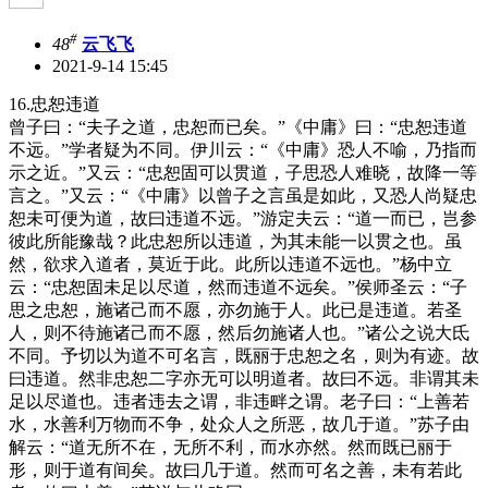
#
48
云飞飞
2021-9-14 15:45
16.忠恕违道
曾子曰：“夫子之道，忠恕而已矣。”《中庸》曰：“忠恕违道
不远。”学者疑为不同。伊川云：“《中庸》恐人不喻，乃指而
示之近。”又云：“忠恕固可以贯道，子思恐人难晓，故降一等
言之。”又云：“《中庸》以曾子之言虽是如此，又恐人尚疑忠
恕未可便为道，故曰违道不远。”游定夫云：“道一而已，岂参
彼此所能豫哉？此忠恕所以违道，为其未能一以贯之也。虽
然，欲求入道者，莫近于此。此所以违道不远也。”杨中立
云：“忠恕固未足以尽道，然而违道不远矣。”侯师圣云：“子
思之忠恕，施诸己而不愿，亦勿施于人。此已是违道。若圣
人，则不待施诸己而不愿，然后勿施诸人也。”诸公之说大氐
不同。予切以为道不可名言，既丽于忠恕之名，则为有迹。故
曰违道。然非忠恕二字亦无可以明道者。故曰不远。非谓其未
足以尽道也。违者违去之谓，非违畔之谓。老子曰：“上善若
水，水善利万物而不争，处众人之所恶，故几于道。”苏子由
解云：“道无所不在，无所不利，而水亦然。然而既已丽于
形，则于道有间矣。故曰几于道。然而可名之善，未有若此