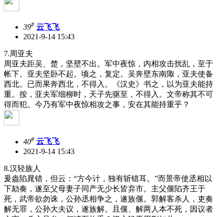
#
39
云飞飞
2021-9-14 15:43
7.周亚夫
周亚夫距吴、楚，坚壁不出。军中夜惊，内相攻击扰乱，至于
帐下。亚夫坚卧不起。顷之，复定。吴奔壁东南陬，亚夫使备
西北。已而果奔西北，不得入。《汉史》书之，以为亚夫能持
重。按，亚夫军细柳时，天子先驱至，不得入。文帝称其不可
得而犯。今乃有军中夜惊相攻之事，安在其能持重乎？
#
40
云飞飞
2021-9-14 15:43
8.汉轻族人
爰盎陷晁错，但云：“方今计，独有斩错耳。”而景帝使丞相以
下劾奏，遂至父母妻子同产无少长皆弃市。主父偃陷齐王于
死，武帝欲勿诛，公孙丞相争之，遂族偃。郭解客杀人，吏奏
解无罪，公孙大夫议，遂族解。且偃、解两人本不死，因议者