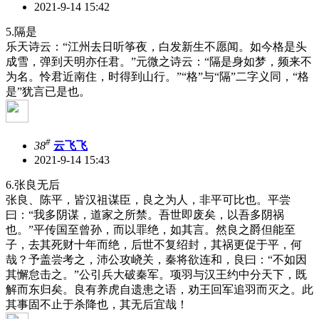
2021-9-14 15:42
5.隔是
乐天诗云：“江州去日听筝夜，白发新生不愿闻。如今格是头
成雪，弹到天明亦任君。”元微之诗云：“隔是身如梦，频来不
为名。怜君近南住，时得到山行。”“格”与“隔”二字义同，“格
是”犹言已是也。
#
38
云飞飞
2021-9-14 15:43
6.张良无后
张良、陈平，皆汉祖谋臣，良之为人，非平可比也。平尝
曰：“我多阴谋，道家之所禁。吾世即废矣，以吾多阴祸
也。”平传国至曾孙，而以罪绝，如其言。然良之爵但能至
子，去其死财十年而绝，后世不复绍封，其祸更促于平，何
哉？予盖尝考之，沛公攻峣关，秦将欲连和，良曰：“不如因
其懈怠击之。”公引兵大破秦军。项羽与汉王约中分天下，既
解而东归矣。良有养虎自遗患之语，劝王回军追羽而灭之。此
其事固不止于杀降也，其无后宜哉！