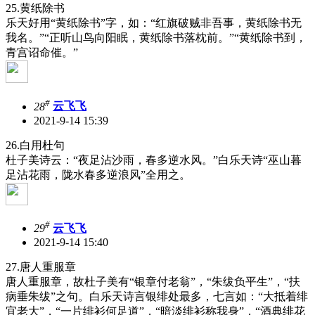
25.黄纸除书
乐天好用“黄纸除书”字，如：“红旗破贼非吾事，黄纸除书无
我名。”“正听山鸟向阳眠，黄纸除书落枕前。”“黄纸除书到，
青宫诏命催。”
#
28
云飞飞
2021-9-14 15:39
26.白用杜句
杜子美诗云：“夜足沾沙雨，春多逆水风。”白乐天诗“巫山暮
足沾花雨，陇水春多逆浪风”全用之。
#
29
云飞飞
2021-9-14 15:40
27.唐人重服章
唐人重服章，故杜子美有“银章付老翁”，“朱绂负平生”，“扶
病垂朱绂”之句。白乐天诗言银绯处最多，七言如：“大抵着绯
宜老大”，“一片绯衫何足道”，“暗淡绯衫称我身”，“酒典绯花