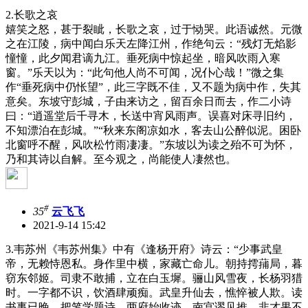
2.长歌之哀
嬉笑之怒，甚于裂眦，长歌之哀，过于恸哭。此语诚然。元微
之在江陵，病中闻白乐天左降江州，作绝句云：“残灯无焰影
憧憧，此夕闻君谪九江。垂死病中惊起坐，暗风吹雨入寒
窗。”乐天以为：“此句他人尚不可闻，况仆心哉！”微之集
作“垂死病中仍怅望”，此三字既不佳，又不题为病中作，失其
意矣。东坡守彭城，子由来访之，留百余日而去，作二小诗
曰：“逍遥堂后千寻木，长送中宵风雨声。误喜对床寻旧约，
不知漂泊在彭城。”“秋来东阁凉如水，客去山公醉似泥。困卧
北窗呼不醒，风吹松竹雨凄凄。”东坡以为读之殆不可为怀，
乃和其诗以自解。至今观之，尚能使人凄然也。
#
35
云飞飞
2021-9-14 15:42
3.韦苏州《韦苏州集》中有《逢杨开府》诗云：“少事武皇
帝，无赖恃恩私。身作里中横，家藏亡命儿。朝持摴蒱局，暮
窃东邻姬。司隶不敢捕，立在白玉墀。骊山风雪夜，长杨羽猎
时。一字都不识，饮酒肆顽痴。武皇升仙去，憔悴被人欺。读
书事已晚，把笔学题诗。两府始收迹，南宫谬见推。非才果不