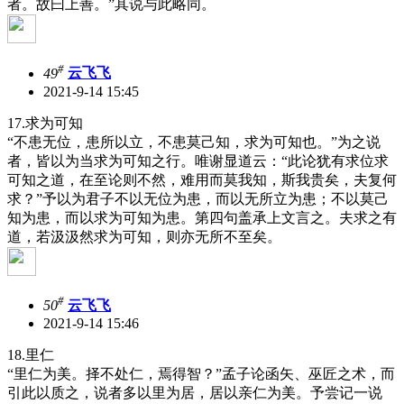
者。故曰上善。”其说与此略同。
#
49
云飞飞
2021-9-14 15:45
17.求为可知
“不患无位，患所以立，不患莫己知，求为可知也。”为之说
者，皆以为当求为可知之行。唯谢显道云：“此论犹有求位求
可知之道，在至论则不然，难用而莫我知，斯我贵矣，夫复何
求？”予以为君子不以无位为患，而以无所立为患；不以莫己
知为患，而以求为可知为患。第四句盖承上文言之。夫求之有
道，若汲汲然求为可知，则亦无所不至矣。
#
50
云飞飞
2021-9-14 15:46
18.里仁
“里仁为美。择不处仁，焉得智？”孟子论函矢、巫匠之术，而
引此以质之，说者多以里为居，居以亲仁为美。予尝记一说