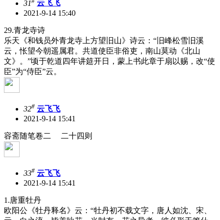
#
31
云飞飞
2021-9-14 15:40
29.青龙寺诗
乐天《和钱员外青龙寺上方望旧山》诗云：“旧峰松雪旧溪
云，怅望今朝遥属君。共道使臣非俗吏，南山莫动《北山
文》。”顷于乾道四年讲筵开日，蒙上书此章于扇以赐，改“使
臣”为“侍臣”云。
#
32
云飞飞
2021-9-14 15:41
容斋随笔卷二 二十四则
#
33
云飞飞
2021-9-14 15:41
1.唐重牡丹
欧阳公《牡丹释名》云：“牡丹初不载文字，唐人如沈、宋、