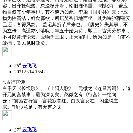
容，出守抚茕嫠。忽逢杨开府，论旧涕俱垂。”味此诗，盖应
物自叙其少年事也，其不羁乃如此。李肇《国史补》云：“应
物为性高洁，鲜食寡欲，所居焚香扫地而坐，其为诗驰骤建安
已还，各得风韵。”盖记其折节后来也。《唐史》失其事，不
为立传，高适亦少落魄，年五十始为诗，即工。皆天分超卓，
不可以常理论云。应物为三卫，正天宝间，所为如是，而吏不
敢捕，又以见时政矣。
#
36
云飞飞
2021-9-14 15:42
4.古行宫诗
白乐天《长恨歌》、《上阳人歌》，元微之《连昌宫词》，道
开元间宫禁事，最为深切矣。然微之有《行宫》一绝句
云：“寥落古行宫，宫花寂寞红。白头宫女在，闲坐说玄
宗。”语少意足，有无穷之味。
#
37
云飞飞