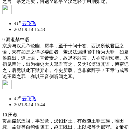
之言，杀之足矣，何遽至族乎？汉之轻于用刑如此。
#
41
云飞飞
2021-9-14 15:43
9.漏泄禁中语
京房与汉元帝论幽、厉事，至于十问十答。西汉所载君臣之
语，未有如是之详尽委曲者。盖汉法漏泄省中语为大罪，如夏
侯胜出，道上语，宣帝责之，故退不敢言，人亦莫能知者。房
初见帝时，出为御史大夫郑君言之，又为张博道其语，博密记
之，后竟以此下狱弃市。今史所载，岂非狱辞乎？王章与成帝
论王凤之罪，亦以王音侧听闻之耳。
#
42
云飞飞
2021-9-14 15:44
10.田叔
贯高谋弑汉祖，事发觉，汉诏赵王，有敢随王罪三族，唯田
叔、孟舒等自髡钳随王，赵王既出，上以叔等为郡守。文帝初