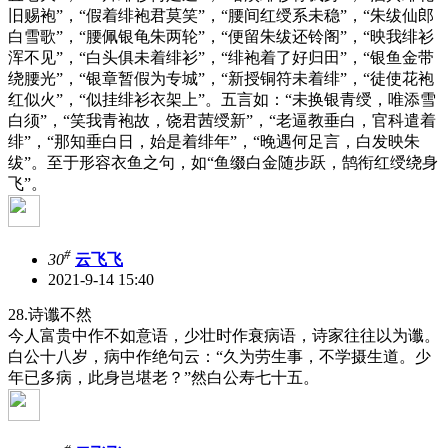
旧赐袍”，“假着绯袍君莫笑”，“腰间红绶系未稳”，“朱绂仙郎
白雪歌”，“腰佩银龟朱两轮”，“便留朱绂还铃阁”，“映我绯衫
浑不见”，“白头俱未着绯衫”，“绯袍着了好归田”，“银鱼金带
绕腰光”，“银章暂假为专城”，“新授铜符未着绯”，“徒使花袍
红似火”，“似挂绯衫衣架上”。五言如：“未换银青绶，唯添雪
白须”，“笑我青袍故，饶君茜绶新”，“老逼教垂白，官科遣着
绯”，“那知垂白日，始是着绯年”，“晚遇何足言，白发映朱
绂”。至于形容衣鱼之句，如“鱼缀白金随步跃，鹄衔红绶绕身
飞”。
#
30
云飞飞
2021-9-14 15:40
28.诗谶不然
今人富贵中作不如意语，少壮时作衰病语，诗家往往以为谶。
白公十八岁，病中作绝句云：“久为劳生事，不学摄生道。少
年已多病，此身岂堪老？”然白公寿七十五。