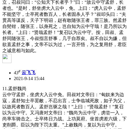
立，召叔问曰：“公知天下长者乎？”曰：“故云中守孟舒，长
者也。”是时，舒坐虏大入云中，免。上曰：“虏入云中，孟舒
不能坚守，士卒死者数百人，长者固杀人乎？”叔叩头曰：“夫
贯高等谋反，天子下明诏，赵有敢随张王者，罪三族。然孟舒
自髡钳，随张王，以身死之，岂自知为云中守哉！是乃所以为
长者。”上曰：“贤哉孟舒！”复召以为云中守。按，田叔、孟
舒同随张王，今叔指言舒事，几于自荐矣。叔不自以为嫌，但
欲直孟舒之事，文帝不以为过，一言开悟，为之复用舒，君臣
之诚意相与如此。
#
43
云飞飞
2021-9-14 15:44
11.孟舒魏尚
云中守孟舒，坐虏大入云中免。田叔对文帝曰：“匈奴来为边
寇，孟舒知士卒罢敝，不忍出言，士争临城死敌，如子为父，
以故死者数百人。孟舒岂驱之哉！”上曰：“贤哉孟舒！”复召
以为云中守。又冯唐对文帝曰：“魏尚为云中守，虏尝一入，
尚率车骑击之。士卒终日力战。上功莫府。坐首虏差六级，下
吏削爵。臣以为陛下罚太重。”上赦魏尚，复以为云中守。