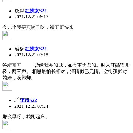
板凳
红拂女S22
2021-12-21 06:17
今儿个我要煎饺子吃，靖哥哥快来
地板
红拂女S22
2021-12-21 07:18
答靖哥哥 曾经我亦倾城，如今更为君倾。时来耳鬓语儿
轻，两三声。 相思最怕长相对，深情似已无情。空街孤影对
娉婷，唤卿卿。
#
5
李靖S22
2021-12-21 07:24
那么早呀，我刚起床。