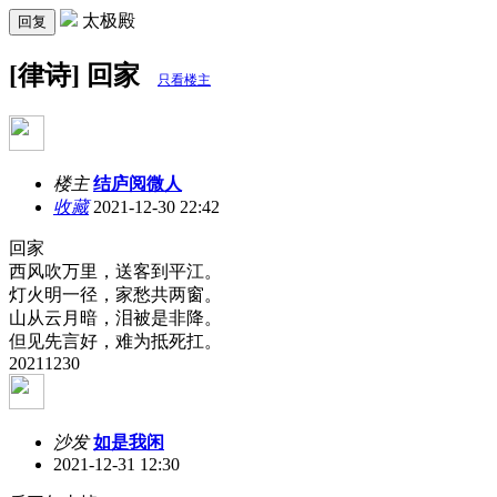
太极殿
回复
[律诗] 回家
只看楼主
楼主
结庐阅微人
收藏
2021-12-30 22:42
回家
西风吹万里，送客到平江。
灯火明一径，家愁共两窗。
山从云月暗，泪被是非降。
但见先言好，难为抵死扛。
20211230
沙发
如是我闲
2021-12-31 12:30