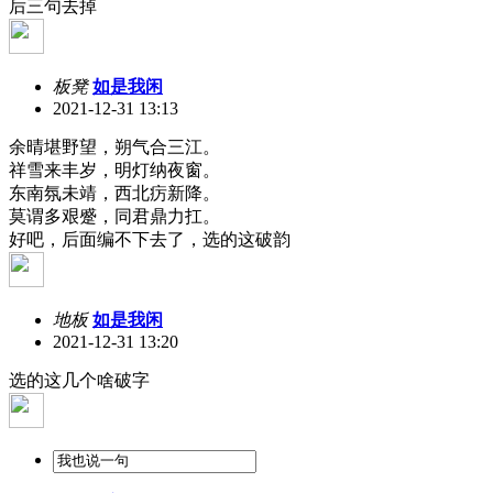
后三句去掉
板凳
如是我闲
2021-12-31 13:13
余晴堪野望，朔气合三江。
祥雪来丰岁，明灯纳夜窗。
东南氛未靖，西北疠新降。
莫谓多艰蹙，同君鼎力扛。
好吧，后面编不下去了，选的这破韵
地板
如是我闲
2021-12-31 13:20
选的这几个啥破字