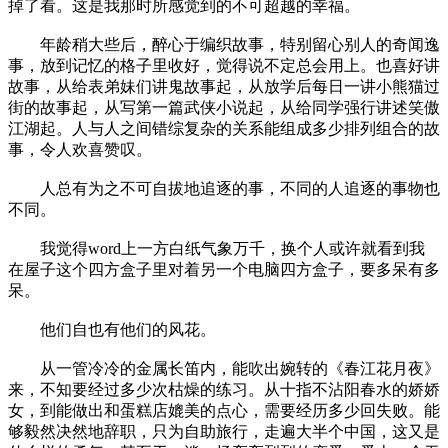
掉了看。这是我那时所感觉到的不可超越的幸福。
年龄稍大些后，醉心于编织故事，特别留心别人的奇闻逸
事，放到记忆的格子里收好，觉得说不定总会用上。也喜好讲
故事，从给表弟妹们讲鬼故事起，从放学后每日一讲小熊猫过
街的故事起，从写第一篇武侠小说起，从给同学强行讲述笑傲
江湖起。人与人之间错综复杂的关系能组成多少排列组合的故
事，令人欢喜赞叹。
人总有为之不可自拔地追逐的事，不同的人追逐的事物也
不同。
我觉得word上一方白纸气象万千，换个人或许就看到我
在屋子这个四方盒子里对着另一个电脑四方盒子，要多呆有多
呆。
他们自也有他们的风花。
从一管冷冷的金属长笛内，能吹出婉转的《春江花月夜》
来，不知要经过多少次枯燥的练习。从十指不沾阳春水的娇娇
女，到能做出和蛋糕店媲美的点心，需要经历多少回失败。能
够毅然决然地辞职，只为自助旅行，走遍大半个中国，这又是