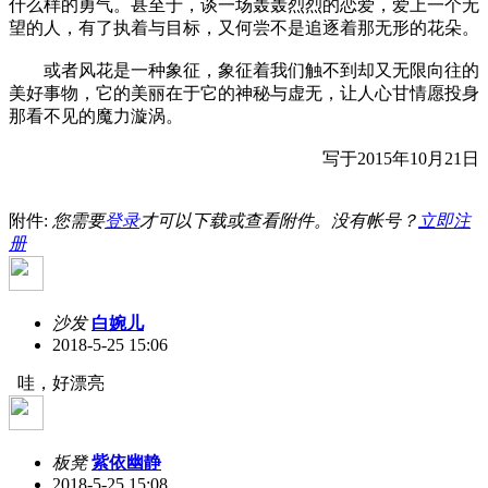
什么样的勇气。甚至于，谈一场轰轰烈烈的恋爱，爱上一个无
望的人，有了执着与目标，又何尝不是追逐着那无形的花朵。
或者风花是一种象征，象征着我们触不到却又无限向往的
美好事物，它的美丽在于它的神秘与虚无，让人心甘情愿投身
那看不见的魔力漩涡。
写于2015年10月21日
附件:
您需要
登录
才可以下载或查看附件。没有帐号？
立即注
册
沙发
白婉儿
2018-5-25 15:06
哇，好漂亮
板凳
紫依幽静
2018-5-25 15:08