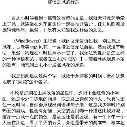
那便是风的行踪
自从小时候看到一篇带这首诗的文章，我就无可救药地爱
上了风，就连坐在火车窗边也一定要推开窗户，任烈风吹着脸
庞钝钝地痛。虽然，并没有人知道我这样做的意义。
《Windflowers》里唱道：我的父亲告诉过我，别去靠近
风花，古老美丽的风花，一旦接近便无法自拔。然而我没有听
话，果然，我现在时时也离不开它了。我无法想像那是怎么样
的一种神秘花朵，或者在三毛的《惑》中，随着珍妮飘忽不定
的歌声，能找到三毛小小追逐风花的身影。
我是如此迷恋这两个字，以致于开博客的时候，毫不犹豫
地取了“风花”这个名字。
不论是踯躅在山风吹落的星星中、夕阳下金红色的小河
边，还是伞外白练般的雨瀑，或是路上匆匆的行人，只要呆望
住一段时间，自然会浮现出词语和句子来。这是我少年时特别
热爱的游戏。也会有烦恼，天空的蓝用哪一种描述比较好呢，
这深一点浅一点的颜色，是湛蓝还是明蓝呢。有一个下午一个
人坐在江边，看了半天的云朵，旁边是带来的两本书，根本忘