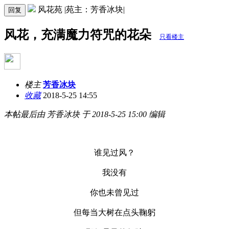
风花苑 |苑主：芳香冰块|
回复
风花，充满魔力符咒的花朵
只看楼主
楼主
芳香冰块
收藏
2018-5-25 14:55
本帖最后由 芳香冰块 于 2018-5-25 15:00 编辑
谁见过风？
我没有
你也未曾见过
但每当大树在点头鞠躬