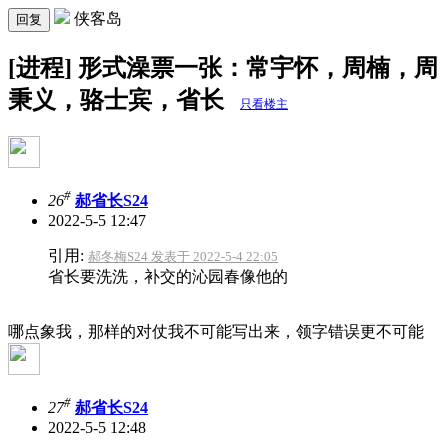
侠客岛
回复
[进程] 形式澡票一张：常宇怀，周楠，周
秉义，骆士宾，省长
只看楼主
#
26
郝省长S24
2022-5-5 12:47
引用:
郝冬梅S24 发表于 2022-5-4 22:05
省长要洗洗，补交的沁园春像他的
哪点象我，那样的对仗我不可能写出来，领字错误更不可能
#
27
郝省长S24
2022-5-5 12:48