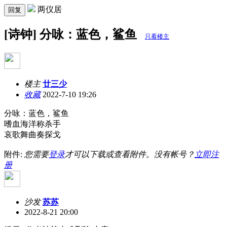
两仪居
回复
[诗钟] 分咏：蓝色，鲨鱼
只看楼主
楼主
廿三少
收藏
2022-7-10 19:26
分咏：蓝色，鲨鱼
嗜血海洋称杀手
哀歌舞曲奏探戈
附件:
您需要
登录
才可以下载或查看附件。没有帐号？
立即注
册
沙发
苏苏
2022-8-21 20:00